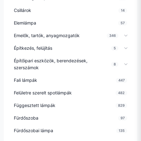
Csillárok
14
Elemlámpa
57
Emelők, tartók, anyagmozgatók
346
Építkezés, felújítás
5
Építőipari eszközök, berendezések,
8
szerszámok
Fali lámpák
447
Felületre szerelt spotlámpák
482
Függesztett lámpák
829
Fürdőszoba
97
Fürdőszobai lámpa
135