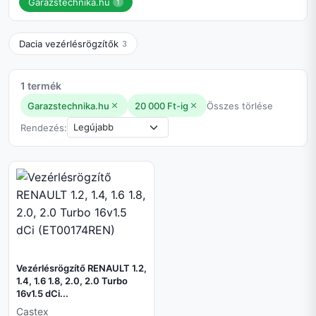
Garazstechnika.hu
1
Dacia vezérlésrögzítők
3
1 termék
Garazstechnika.hu
20 000 Ft-ig
Összes törlése
Rendezés:
Vezérlésrögzítő RENAULT 1.2,
1.4, 1.6 1.8, 2.0, 2.0 Turbo
16v1.5 dCi...
Castex