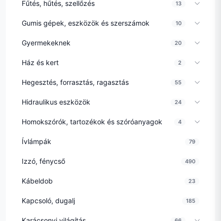
Fűtés, hűtés, szellőzés
13
Gumis gépek, eszközök és szerszámok
10
Gyermekeknek
20
Ház és kert
2
Hegesztés, forrasztás, ragasztás
55
Hidraulikus eszközök
24
Homokszórók, tartozékok és szóróanyagok
4
Ívlámpák
79
Izzó, fénycső
490
Kábeldob
23
Kapcsoló, dugalj
185
Karácsonyi világítás
66