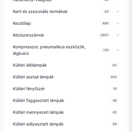
Kerti és szezonális termékek
24
Kezdőlap
496
Kéziszerszámok
2657
Kompresszor, pneumatikus eszközök,
176
légkulcs
Kültéri állólámpák
62
Kültéri asztali lámpák
303
Kültéri fényfüzér
10
Kültéri függesztett lámpák
48
Kültéri mennyezeti lámpák
42
Kültéri süllyesztett lámpák
56