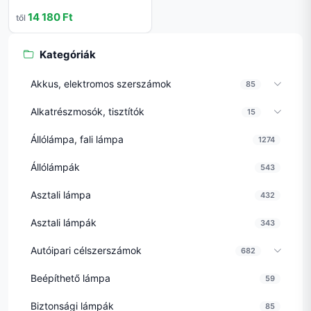
14 180 Ft
től
Kategóriák
Akkus, elektromos szerszámok
85
Alkatrészmosók, tisztítók
15
Állólámpa, fali lámpa
1274
Állólámpák
543
Asztali lámpa
432
Asztali lámpák
343
Autóipari célszerszámok
682
Beépíthető lámpa
59
Biztonsági lámpák
85