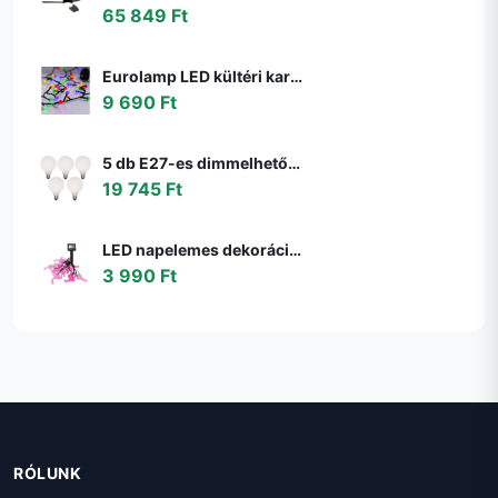
65 849 Ft
Eurolamp LED kültéri karácsonyi fényfüzér LINE 500 LED 17,9 m IP44 többszínű 600
9 690 Ft
5 db E27-es dimmelhető LED izzó G95 matt 4W 430lm 2200-4000K szett
19 745 Ft
LED napelemes dekorációs lánc 10xLED/1,2V 300mAh 3,8m IP44 flamingó 311535
3 990 Ft
RÓLUNK