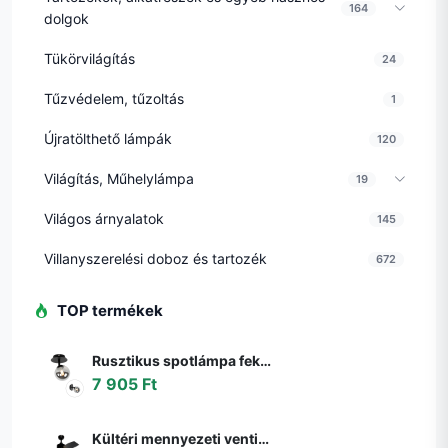
164
dolgok
Tükörvilágítás
24
Tűzvédelem, tűzoltás
1
Újratölthető lámpák
120
Világítás, Műhelylámpa
19
Világos árnyalatok
145
Villanyszerelési doboz és tartozék
672
TOP termékek
Rusztikus spotlámpa fekete állítható füstüveggel - Athén
7 905 Ft
Kültéri mennyezeti ventilátor fekete 91,3 cm LED-del, fényerőszabályzóval, távirányítóval IP44 - Toledo