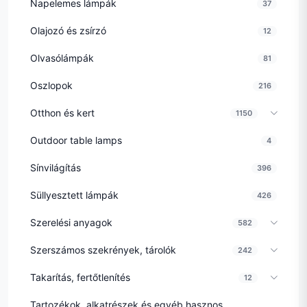
Napelemes lámpák
37
Olajozó és zsírzó
12
Olvasólámpák
81
Oszlopok
216
Otthon és kert
1150
Outdoor table lamps
4
Sínvilágítás
396
Süllyesztett lámpák
426
Szerelési anyagok
582
Szerszámos szekrények, tárolók
242
Takarítás, fertőtlenítés
12
Tartozékok, alkatrészek és egyéb hasznos