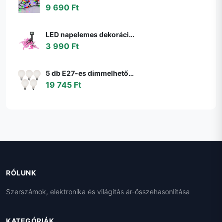
9 690 Ft
LED napelemes dekorációs lánc 10xLED/1,2V 300mAh 3,8m IP44 flamingó 311535
3 990 Ft
5 db E27-es dimmelhető LED izzó G95 matt 4W 430lm 2200-4000K szett
19 745 Ft
RÓLUNK
Szerszámok, elektronika és világítás ár-összehasonlítása
KATEGÓRIÁK