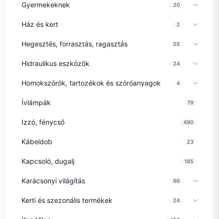
Gyermekeknek
20
Ház és kert
2
Hegesztés, forrasztás, ragasztás
55
Hidraulikus eszközök
24
Homokszórók, tartozékok és szóróanyagok
4
Ívlámpák
79
Izzó, fénycső
490
Kábeldob
23
Kapcsoló, dugalj
185
Karácsonyi világítás
66
Kerti és szezonális termékek
24