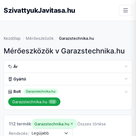
SzivattyukJavitasa.hu
Kezdőlap
Mérőeszközök
Garazstechnika.hu
Mérőeszközök v Garazstechnika.hu
Ár
Gyártó
Bolt
Garazstechnika.hu
Garazstechnika.hu
112
112 termék
Garazstechnika.hu
Összes törlése
Rendezés: