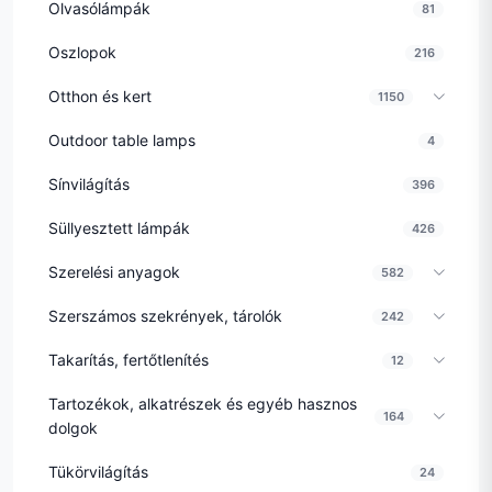
Olvasólámpák
81
Oszlopok
216
Otthon és kert
1150
Outdoor table lamps
4
Sínvilágítás
396
Süllyesztett lámpák
426
Szerelési anyagok
582
Szerszámos szekrények, tárolók
242
Takarítás, fertőtlenítés
12
Tartozékok, alkatrészek és egyéb hasznos
164
dolgok
Tükörvilágítás
24