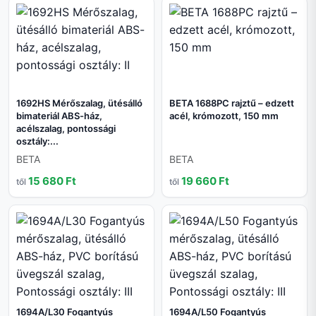
1692HS Mérőszalag, ütésálló
BETA 1688PC rajztű – edzett
bimateriál ABS-ház,
acél, krómozott, 150 mm
acélszalag, pontossági
osztály:...
BETA
BETA
15 680 Ft
19 660 Ft
től
től
1694A/L30 Fogantyús
1694A/L50 Fogantyús