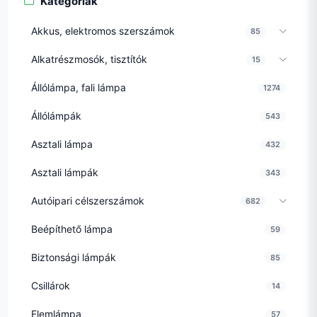
Kategóriák
Akkus, elektromos szerszámok
85
Alkatrészmosók, tisztítók
15
Állólámpa, fali lámpa
1274
Állólámpák
543
Asztali lámpa
432
Asztali lámpák
343
Autóipari célszerszámok
682
Beépíthető lámpa
59
Biztonsági lámpák
85
Csillárok
14
Elemlámpa
57