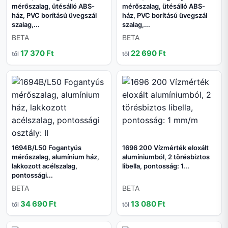
mérőszalag, ütésálló ABS-
mérőszalag, ütésálló ABS-
ház, PVC borítású üvegszál
ház, PVC borítású üvegszál
szalag,...
szalag,...
BETA
BETA
17 370 Ft
22 690 Ft
től
től
1694B/L50 Fogantyús
1696 200 Vízmérték eloxált
mérőszalag, alumínium ház,
alumíniumból, 2 törésbiztos
lakkozott acélszalag,
libella, pontosság: 1...
pontossági...
BETA
BETA
34 690 Ft
13 080 Ft
től
től