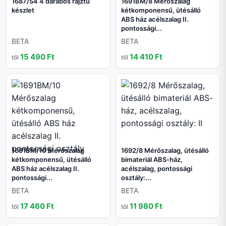
1687/S4 4 darabos rajztű
1691BM/8 Mérőszalag
készlet
kétkomponensű, ütésálló
ABS ház acélszalag II.
pontossági...
BETA
BETA
15 490 Ft
14 410 Ft
től
től
1691BM/10 Mérőszalag
1692/8 Mérőszalag, ütésálló
kétkomponensű, ütésálló
bimateriál ABS-ház,
ABS ház acélszalag II.
acélszalag, pontossági
pontossági...
osztály:...
BETA
BETA
17 460 Ft
11 980 Ft
től
től