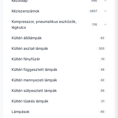
Kezdőlap
496
Kéziszerszámok
2657
Kompresszor, pneumatikus eszközök,
176
légkulcs
Kültéri állólámpák
62
Kültéri asztali lámpák
303
Kültéri fényfüzér
10
Kültéri függesztett lámpák
48
Kültéri mennyezeti lámpák
42
Kültéri süllyesztett lámpák
56
Kültéri tüskés lámpák
21
Lámpások
65