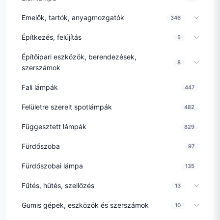
Emelők, tartók, anyagmozgatók
346
Építkezés, felújítás
5
Építőipari eszközök, berendezések,
8
szerszámok
Fali lámpák
447
Felületre szerelt spotlámpák
482
Függesztett lámpák
829
Fürdőszoba
97
Fürdőszobai lámpa
135
Fűtés, hűtés, szellőzés
13
Gumis gépek, eszközök és szerszámok
10