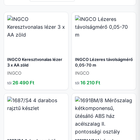
INGCO Keresztvonalas lézer
INGCO Lézeres távolságmérő
3 x AA zöld
0,05-70 m
INGCO
INGCO
26 490 Ft
16 210 Ft
től
től