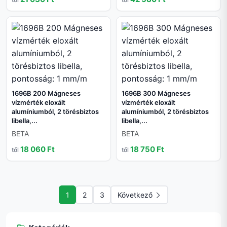
1696B 200 Mágneses
1696B 300 Mágneses
vízmérték eloxált
vízmérték eloxált
alumíniumból, 2 törésbiztos
alumíniumból, 2 törésbiztos
libella,...
libella,...
BETA
BETA
18 060 Ft
18 750 Ft
től
től
1
2
3
Következő