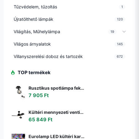
Tűzvédelem, tűzoltás
1
Újratölthető lámpák
120
Világítás, Műhelylámpa
19
Világos árnyalatok
145
Villanyszerelési doboz és tartozék
672
TOP termékek
Rusztikus spotlámpa fekete állítható füstüveggel - Athén
7 905 Ft
Kültéri mennyezeti ventilátor fekete 91,3 cm LED-del, fényerőszabályzóval, távirányítóval IP44 - Toledo
65 849 Ft
Eurolamp LED kültéri karácsonyi fényfüzér LINE 500 LED 17,9 m IP44 többszínű 600