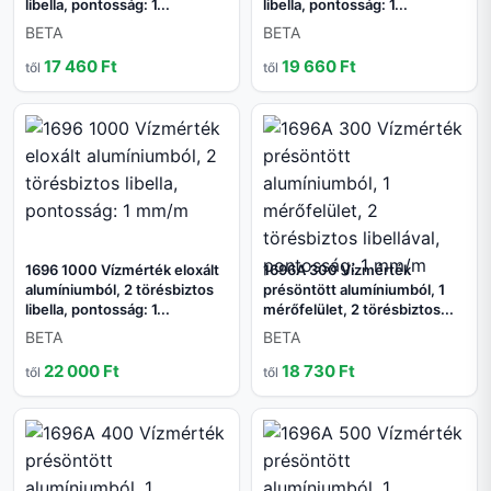
libella, pontosság: 1...
libella, pontosság: 1...
BETA
BETA
17 460 Ft
19 660 Ft
től
től
1696 1000 Vízmérték eloxált
1696A 300 Vízmérték
alumíniumból, 2 törésbiztos
présöntött alumíniumból, 1
libella, pontosság: 1...
mérőfelület, 2 törésbiztos...
BETA
BETA
22 000 Ft
18 730 Ft
től
től