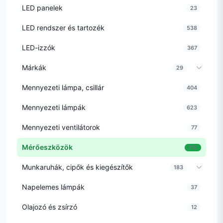
LED panelek
23
LED rendszer és tartozék
538
LED-izzók
367
Márkák
29
Mennyezeti lámpa, csillár
404
Mennyezeti lámpák
623
Mennyezeti ventilátorok
77
Mérőeszközök
112
Munkaruhák, cipők és kiegészítők
183
Napelemes lámpák
37
Olajozó és zsírzó
12