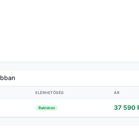
óbban
ELÉRHETŐSÉG
ÁR
37 590 
Raktáron