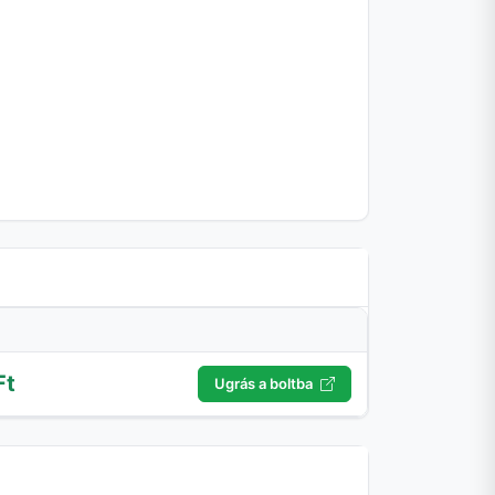
Ft
Ugrás a boltba