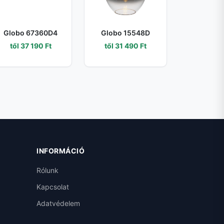
Globo 67360D4
Globo 15548D
től 37 190 Ft
től 31 490 Ft
INFORMÁCIÓ
Rólunk
Kapcsolat
Adatvédelem