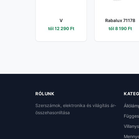
V
Rabalux 71178
től 12 290 Ft
től 8 190 Ft
RÓLUNK
KATEG
Szerszámok, elektronika és világítás ár-
Állólám
összehasonlítása
Függes
Villany
Mennye