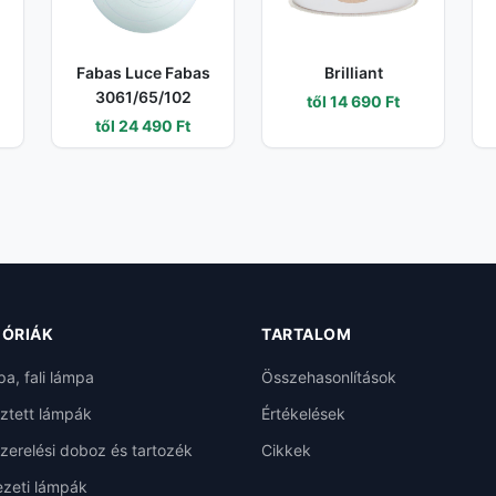
Fabas Luce Fabas
Brilliant
3061/65/102
től 14 690 Ft
től 24 490 Ft
ÓRIÁK
TARTALOM
pa, fali lámpa
Összehasonlítások
ztett lámpák
Értékelések
szerelési doboz és tartozék
Cikkek
zeti lámpák