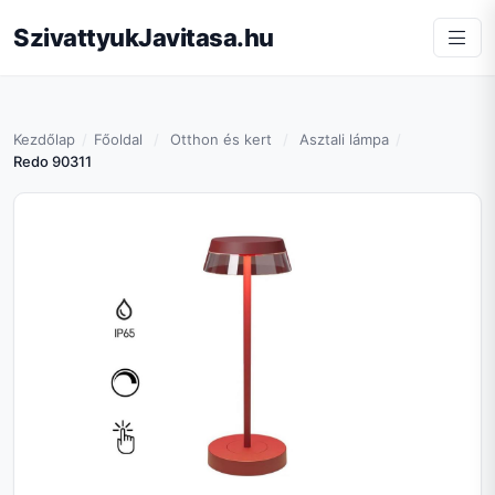
SzivattyukJavitasa.hu
Kezdőlap
Főoldal
Otthon és kert
Asztali lámpa
Redo 90311