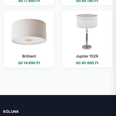
től 17 890 Ft
től 44 190 Ft
Brilliant
Jupiter 1529
től 14 690 Ft
től 40 890 Ft
RÓLUNK