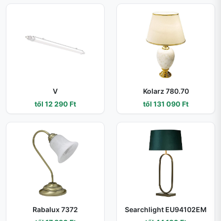
V
Kolarz 780.70
től 12 290 Ft
től 131 090 Ft
Rabalux 7372
Searchlight EU94102EM