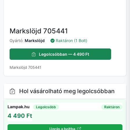
Markslöjd 705441
Gyártó:
Markslöjd
Raktáron (1 Bolt)
Legolcsóbban — 4 490 Ft
Markslöjd 705441
Hol vásárolható meg legolcsóbban
Lampak.hu
Legolcsóbb
Raktáron
4 490 Ft
Ugrás a boltba