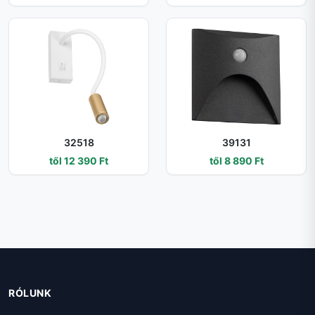
32518
39131
től 12 390 Ft
től 8 890 Ft
RÓLUNK