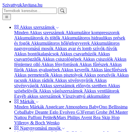
SzivattyukJavitasa.hu
Akkus szerszámok
Minden Akkus szerszámok
Akkumulátor kompresszorok
Akkumulátorok és töltők
Akkumulátoros hidraulikus prések
és fogók
Akkumulátoros hőlégfegyverek
Akkumulátoros
nagynyomású mosók
Akkus avar és lomb szívók-fúvók
Akkus bontókalapácsok
Akkus csavarhúzók
Akkus
csavarrögzítők
Akkus csiszológépek
Akkus csiszolók
Akkus
fémlemez olló
Akkus fényforrások
Akkus fűrészek
Akkus
fúrók
Akkus gyalugépek
Akkus keverők
Akkus láncfűrészek
Akkus permetezők
Akkus pisztolyok
Akkus porszívók
Akkus
racsnik
Akkus rádiók
Akkus sövénynyírók
Akkus
sövényvágók
Akkus szerszámok előnyös szettben
Akkus
szögbelövők
Akkus vágószerszámok
Akkus ventilátorok
Egyéb akkus szerszámok
Vízszivattyú akkumulátor
Márkák
Minden Márkák
Angelcare
Atmosphera
BabyOno
Bellissima
CebaBaby
Deante
Eglo
Evolveo
G3Ferrari
Grohe
iM.Master
Nattou
Paffoni
Petite&Mars
Philips Avent
Rea
Skip Hop
Villeroy & Boch
Wenko
Nagynyomású mosók