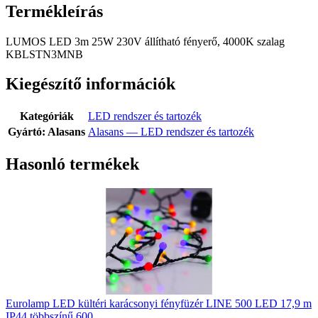
Termékleírás
LUMOS LED 3m 25W 230V állítható fényerő, 4000K szalag
KBLSTN3MNB
Kiegészítő információk
Kategóriák
LED rendszer és tartozék
Gyártó: Alasans
Alasans — LED rendszer és tartozék
Hasonló termékek
Eurolamp LED kültéri karácsonyi fényfüzér LINE 500 LED 17,9 m
IP44 többszínű 600