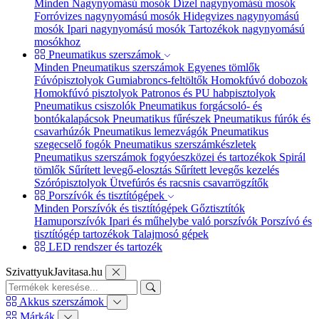
Minden Nagynyomású mosók
Dízel nagynyomású mosók
Forróvizes nagynyomású mosók
Hidegvizes nagynyomású
mosók
Ipari nagynyomású mosók
Tartozékok nagynyomású
mosókhoz
Pneumatikus szerszámok
Minden Pneumatikus szerszámok
Egyenes tömlők
Fúvópisztolyok
Gumiabroncs-feltöltők
Homokfúvó dobozok
Homokfúvó pisztolyok
Patronos és PU habpisztolyok
Pneumatikus csiszolók
Pneumatikus forgácsoló- és
bontókalapácsok
Pneumatikus fűrészek
Pneumatikus fúrók és
csavarhúzók
Pneumatikus lemezvágók
Pneumatikus
szegecselő fogók
Pneumatikus szerszámkészletek
Pneumatikus szerszámok fogyóeszközei és tartozékok
Spirál
tömlők
Sűrített levegő-elosztás
Sűrített levegős kezelés
Szórópisztolyok
Ütvefúrós és racsnis csavarrögzítők
Porszívók és tisztítógépek
Minden Porszívók és tisztítógépek
Gőztisztítók
Hamuporszívók
Ipari és műhelybe való porszívók
Porszívó és
tisztítógép tartozékok
Talajmosó gépek
LED rendszer és tartozék
SzivattyukJavitasa.hu
Akkus szerszámok
Márkák