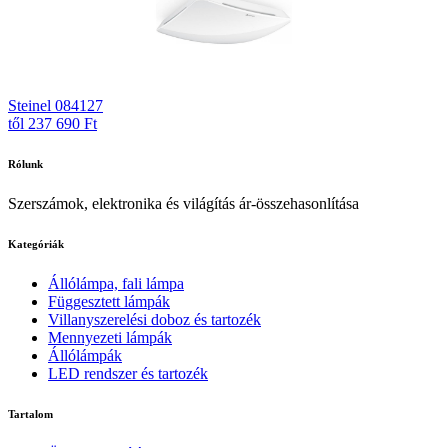
Steinel 084127
től 237 690 Ft
Rólunk
Szerszámok, elektronika és világítás ár-összehasonlítása
Kategóriák
Állólámpa, fali lámpa
Függesztett lámpák
Villanyszerelési doboz és tartozék
Mennyezeti lámpák
Állólámpák
LED rendszer és tartozék
Tartalom