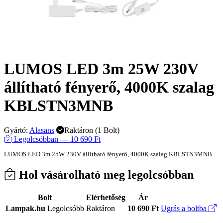
LUMOS LED 3m 25W 230V
állítható fényerő, 4000K szalag
KBLSTN3MNB
Gyártó:
Alasans
Raktáron (1 Bolt)
Legolcsóbban — 10 690 Ft
LUMOS LED 3m 25W 230V állítható fényerő, 4000K szalag KBLSTN3MNB
Hol vásárolható meg legolcsóbban
Bolt
Elérhetőség
Ár
Lampak.hu
Legolcsóbb
Raktáron
10 690 Ft
Ugrás a boltba