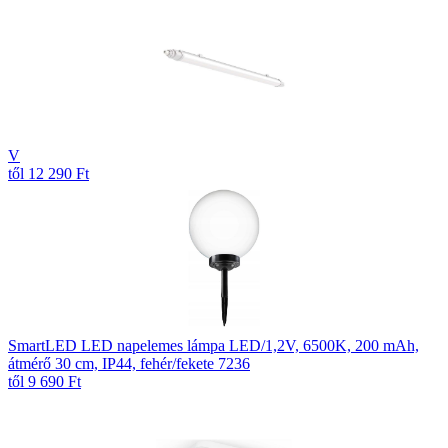
V
től 12 290 Ft
SmartLED LED napelemes lámpa LED/1,2V, 6500K, 200 mAh,
átmérő 30 cm, IP44, fehér/fekete 7236
től 9 690 Ft