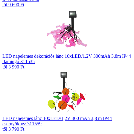
től 9 690 Ft
LED napelemes dekorációs lánc 10xLED/1,2V 300mAh 3,8m IP44
flamingó 311535
től 3 990 Ft
LED napelemes lánc 10xLED/1,2V 300 mAh 3,8 m IP44
esernyőkhez 311559
től 3 790 Ft