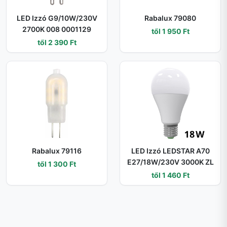
LED Izzó G9/10W/230V
Rabalux 79080
2700K 008 0001129
től 1 950 Ft
től 2 390 Ft
Rabalux 79116
LED Izzó LEDSTAR A70
E27/18W/230V 3000K ZL
től 1 300 Ft
től 1 460 Ft