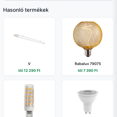
Hasonló termékek
V
Rabalux 79075
től 12 290 Ft
től 7 390 Ft