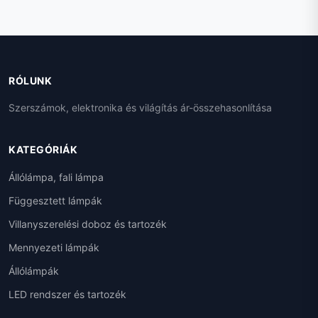
RÓLUNK
Szerszámok, elektronika és világítás ár-összehasonlítása
KATEGÓRIÁK
Állólámpa, fali lámpa
Függesztett lámpák
Villanyszerelési doboz és tartozék
Mennyezeti lámpák
Állólámpák
LED rendszer és tartozék