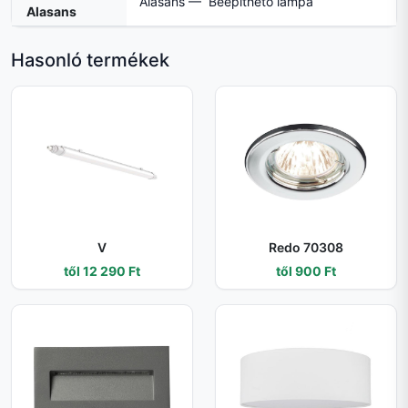
Alasans — Beépíthető lámpa
Alasans
Hasonló termékek
V
Redo 70308
től 12 290 Ft
től 900 Ft