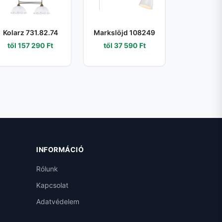
Kolarz 731.82.74
Markslöjd 108249
től 157 290 Ft
től 37 590 Ft
INFORMÁCIÓ
Rólunk
Kapcsolat
Adatvédelem