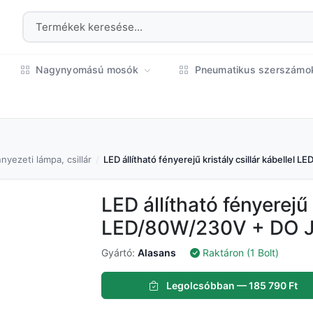
Nagynyomású mosók
Pneumatikus szerszám
nyezeti lámpa, csillár
LED állítható fényerejű kristály csillár kábelle
LED állítható fényerejű 
LED/80W/230V + DO 
Gyártó:
Alasans
Raktáron (1 Bolt)
Legolcsóbban — 185 790 Ft