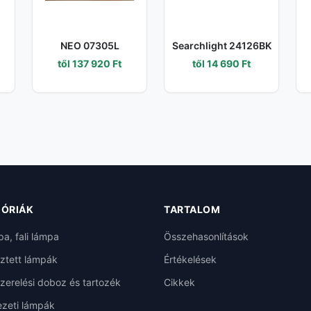
NEO 07305L
Searchlight 24126BK
től 137 920 Ft
től 14 690 Ft
ÓRIÁK
TARTALOM
pa, fali lámpa
Összehasonlítások
ztett lámpák
Értékelések
szerelési doboz és tartozék
Cikkek
zeti lámpák