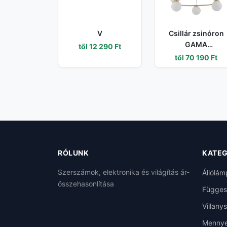
V
Csillár zsinóron
GAMA
től 12 290 Ft
5xG9/12W/230V
től 70 190 Ft
arany 33381
RÓLUNK
KATEG
Szerszámok, elektronika és világítás ár-
Állólám
összehasonlítása
Függes
Villany
Mennye