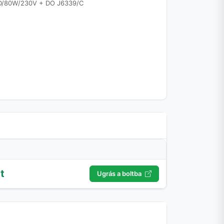
l LED/80W/230V + DO J6339/C
t
Ugrás a boltba