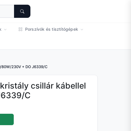
ok
Porszívók és tisztítógépek
l LED/80W/230V + DO J6339/C
kristály csillár kábellel
J6339/C