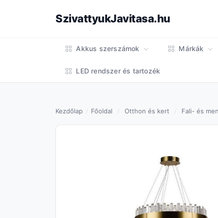
SzivattyukJavitasa.hu
Akkus szerszámok
Márkák
LED rendszer és tartozék
Kezdőlap
Főoldal
Otthon és kert
Fali- és men