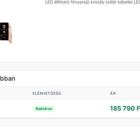
LED állítható fényerejű kristály csillár kábelle
óbban
ELÉRHETŐSÉG
ÁR
185 790 F
Raktáron