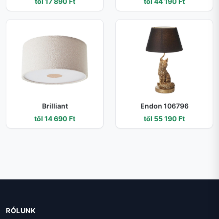
től 17 890 Ft
től 44 190 Ft
Brilliant
Endon 106796
től 14 690 Ft
től 55 190 Ft
RÓLUNK