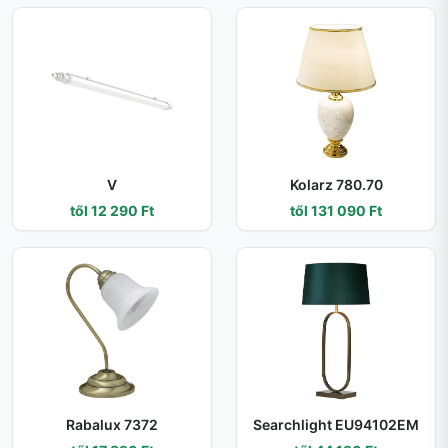
V
Kolarz 780.70
től 12 290 Ft
től 131 090 Ft
Rabalux 7372
Searchlight EU94102EM