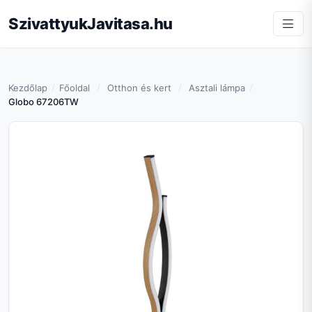
SzivattyukJavitasa.hu
Kezdőlap
Főoldal
Otthon és kert
Asztali lámpa
Globo 67206TW