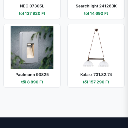
NEO 07305L
Searchlight 24126BK
től 137 920 Ft
től 14 690 Ft
Paulmann 93825
Kolarz 731.82.74
től 8 890 Ft
től 157 290 Ft