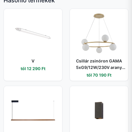
Hasonló termékek
V
Csillár zsinóron GAMA
5xG9/12W/230V arany
től 12 290 Ft
33381
től 70 190 Ft