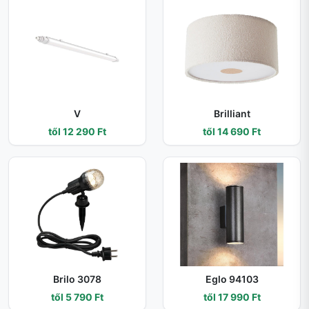
V
Brilliant
től 12 290 Ft
től 14 690 Ft
Brilo 3078
Eglo 94103
től 5 790 Ft
től 17 990 Ft