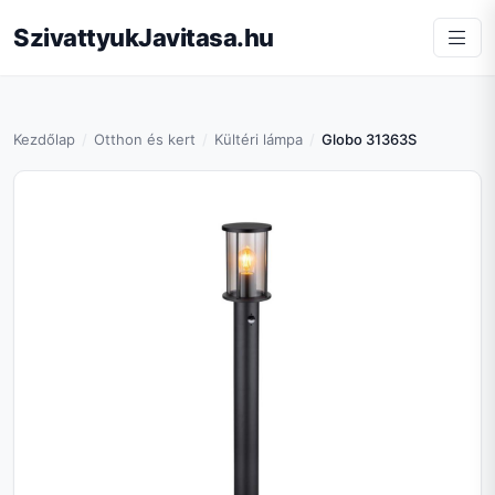
SzivattyukJavitasa.hu
Kezdőlap
Otthon és kert
Kültéri lámpa
Globo 31363S