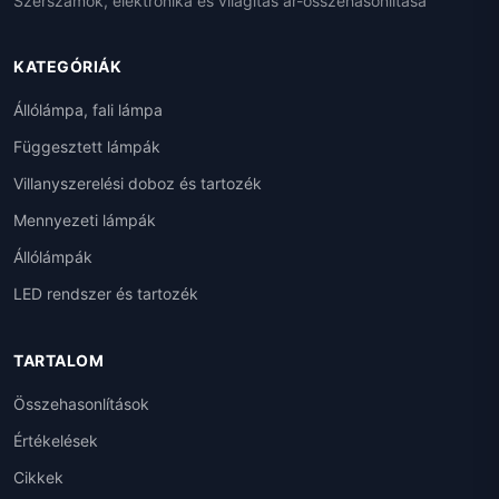
Szerszámok, elektronika és világítás ár-összehasonlítása
KATEGÓRIÁK
Állólámpa, fali lámpa
Függesztett lámpák
Villanyszerelési doboz és tartozék
Mennyezeti lámpák
Állólámpák
LED rendszer és tartozék
TARTALOM
Összehasonlítások
Értékelések
Cikkek