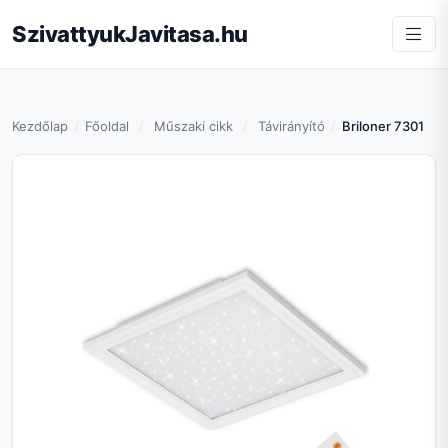
SzivattyukJavitasa.hu
Kezdőlap
Főoldal
Műszaki cikk
Távirányító
Briloner 7301