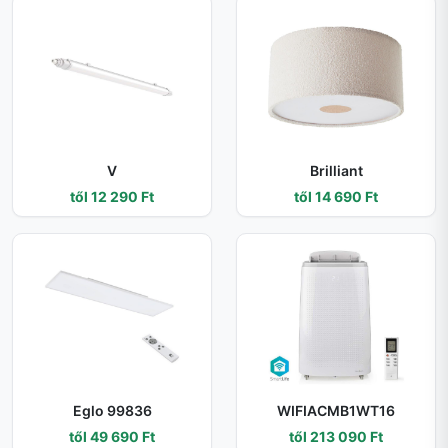
V
Brilliant
től 12 290 Ft
től 14 690 Ft
Eglo 99836
WIFIACMB1WT16
től 49 690 Ft
től 213 090 Ft