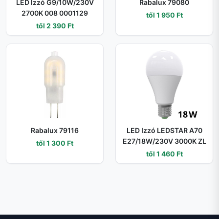
LED Izzó G9/10W/230V
Rabalux 79080
2700K 008 0001129
től 1 950 Ft
től 2 390 Ft
Rabalux 79116
LED Izzó LEDSTAR A70
E27/18W/230V 3000K ZL
től 1 300 Ft
től 1 460 Ft