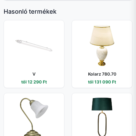
Hasonló termékek
V
Kolarz 780.70
től 12 290 Ft
től 131 090 Ft