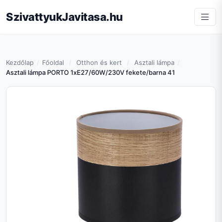
SzivattyukJavitasa.hu
Kezdőlap
Főoldal
Otthon és kert
Asztali lámpa
Asztali lámpa PORTO 1xE27/60W/230V fekete/barna 41