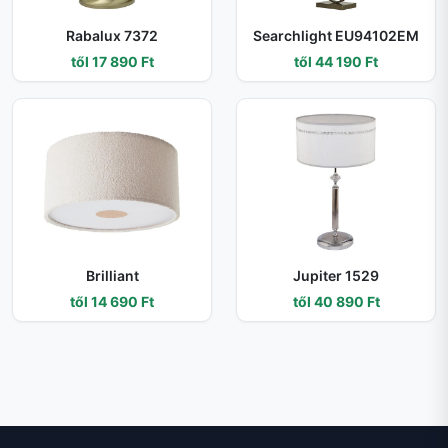
Rabalux 7372
Searchlight EU94102EM
től 17 890 Ft
től 44 190 Ft
Brilliant
Jupiter 1529
től 14 690 Ft
től 40 890 Ft