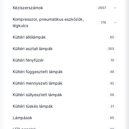
Kéziszerszámok
2657
Kompresszor, pneumatikus eszközök,
176
légkulcs
Kültéri állólámpák
62
Kültéri asztali lámpák
303
Kültéri fényfüzér
10
Kültéri függesztett lámpák
48
Kültéri mennyezeti lámpák
42
Kültéri süllyesztett lámpák
56
Kültéri tüskés lámpák
21
Lámpások
65