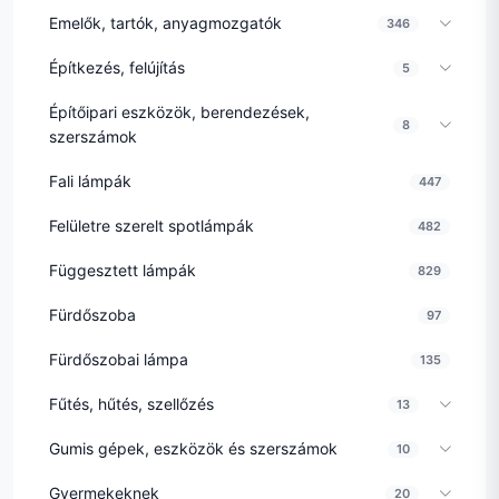
Emelők, tartók, anyagmozgatók
346
Építkezés, felújítás
5
Építőipari eszközök, berendezések,
8
szerszámok
Fali lámpák
447
Felületre szerelt spotlámpák
482
Függesztett lámpák
829
Fürdőszoba
97
Fürdőszobai lámpa
135
Fűtés, hűtés, szellőzés
13
Gumis gépek, eszközök és szerszámok
10
Gyermekeknek
20