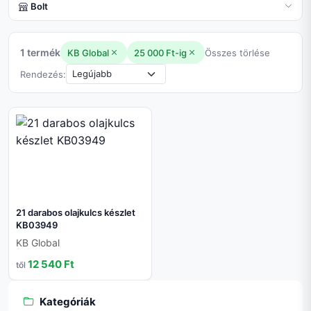
Bolt
1 termék
KB Global
25 000 Ft-ig
Összes törlése
Rendezés:
21 darabos olajkulcs készlet
KB03949
KB Global
12 540 Ft
től
Kategóriák