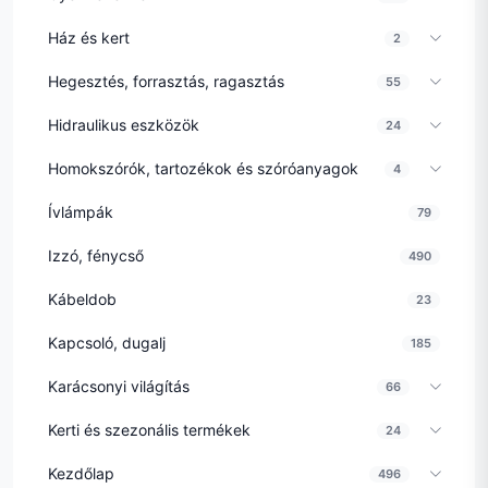
Ház és kert
2
Hegesztés, forrasztás, ragasztás
55
Hidraulikus eszközök
24
Homokszórók, tartozékok és szóróanyagok
4
Ívlámpák
79
Izzó, fénycső
490
Kábeldob
23
Kapcsoló, dugalj
185
Karácsonyi világítás
66
Kerti és szezonális termékek
24
Kezdőlap
496