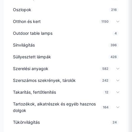
Oszlopok
216
Otthon és kert
1150
Outdoor table lamps
4
Sínvilágítás
396
Süllyesztett lámpák
426
Szerelési anyagok
582
Szerszámos szekrények, tárolók
242
Takarítás, fertőtlenítés
12
Tartozékok, alkatrészek és egyéb hasznos
164
dolgok
Tükörvilágítás
24