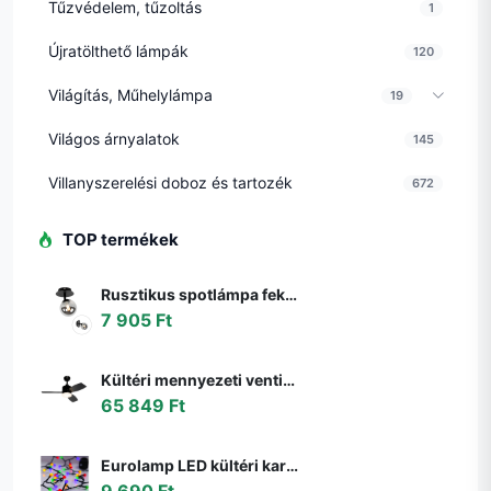
Tűzvédelem, tűzoltás
1
Újratölthető lámpák
120
Világítás, Műhelylámpa
19
Világos árnyalatok
145
Villanyszerelési doboz és tartozék
672
TOP termékek
Rusztikus spotlámpa fekete állítható füstüveggel - Athén
7 905 Ft
Kültéri mennyezeti ventilátor fekete 91,3 cm LED-del, fényerőszabályzóval, távirányítóval IP44 - Toledo
65 849 Ft
Eurolamp LED kültéri karácsonyi fényfüzér LINE 500 LED 17,9 m IP44 többszínű 600
9 690 Ft