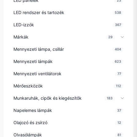
LED panelek
23
LED rendszer és tartozék
538
LED-izzók
367
Márkák
29
Mennyezeti lámpa, csillár
404
Mennyezeti lámpák
623
Mennyezeti ventilátorok
77
Mérőeszközök
112
Munkaruhák, cipők és kiegészítők
183
Napelemes lámpák
37
Olajozó és zsírzó
12
Olvasólámpák
81