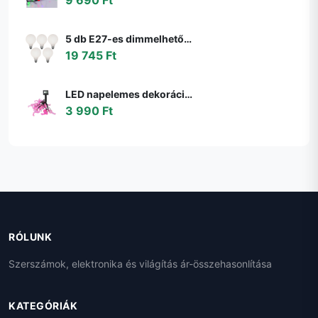
5 db E27-es dimmelhető LED izzó G95 matt 4W 430lm 2200-4000K szett
19 745 Ft
LED napelemes dekorációs lánc 10xLED/1,2V 300mAh 3,8m IP44 flamingó 311535
3 990 Ft
RÓLUNK
Szerszámok, elektronika és világítás ár-összehasonlítása
KATEGÓRIÁK