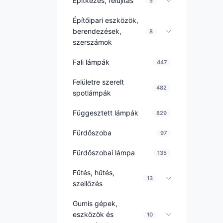
Építkezés, felújítás
5
Építőipari eszközök,
berendezések,
8
szerszámok
Fali lámpák
447
Felületre szerelt
482
spotlámpák
Függesztett lámpák
829
Fürdőszoba
97
Fürdőszobai lámpa
135
Fűtés, hűtés,
13
szellőzés
Gumis gépek,
eszközök és
10