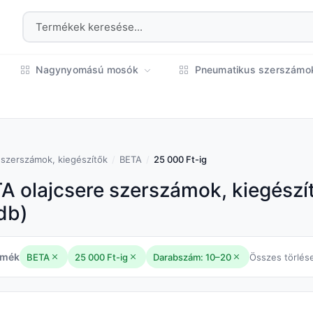
Nagynyomású mosók
Pneumatikus szerszám
 szerszámok, kiegészítők
BETA
25 000 Ft-ig
A olajcsere szerszámok, kiegészít
db)
rmék
BETA
25 000 Ft-ig
Darabszám: 10–20
Összes törlés