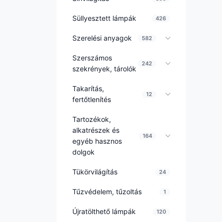
Süllyesztett lámpák
426
Szerelési anyagok
582
Szerszámos
242
szekrények, tárolók
Takarítás,
12
fertőtlenítés
Tartozékok,
alkatrészek és
164
egyéb hasznos
dolgok
Tükörvilágítás
24
Tűzvédelem, tűzoltás
1
Újratölthető lámpák
120