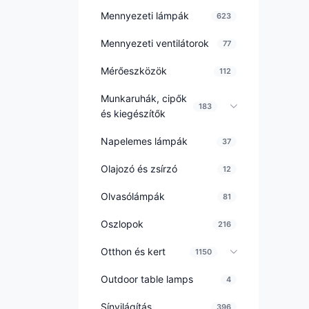
Mennyezeti lámpák
623
Mennyezeti ventilátorok
77
Mérőeszközök
112
Munkaruhák, cipők
183
és kiegészítők
Napelemes lámpák
37
Olajozó és zsírzó
12
Olvasólámpák
81
Oszlopok
216
Otthon és kert
1150
Outdoor table lamps
4
Sínvilágítás
396