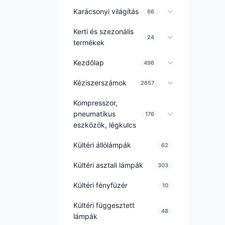
Karácsonyi világítás
66
Kerti és szezonális
24
termékek
Kezdőlap
496
Kéziszerszámok
2657
Kompresszor,
pneumatikus
176
eszközök, légkulcs
Kültéri állólámpák
62
Kültéri asztali lámpák
303
Kültéri fényfüzér
10
Kültéri függesztett
48
lámpák