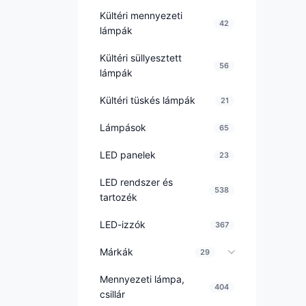
Kültéri mennyezeti
42
lámpák
Kültéri süllyesztett
56
lámpák
Kültéri tüskés lámpák
21
Lámpások
65
LED panelek
23
LED rendszer és
538
tartozék
LED-izzók
367
Márkák
29
Mennyezeti lámpa,
404
csillár