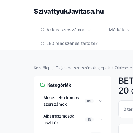
SzivattyukJavitasa.hu
Akkus szerszámok
Márkák
LED rendszer és tartozék
Kezdőlap
Olajcsere szerszámok, gépek
Olajcsere
BET
Kategóriák
20 
Akkus, elektromos
85
szerszámok
0 te
Alkatrészmosók,
15
tisztítók