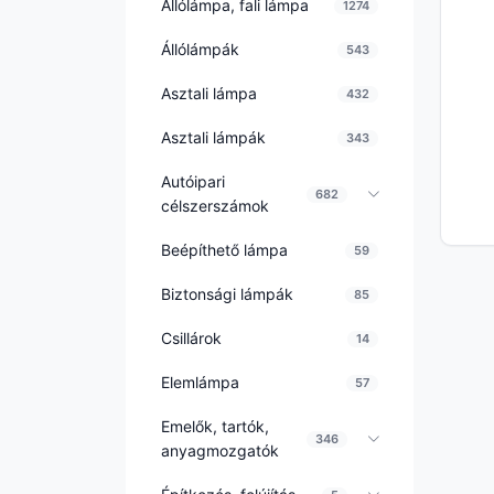
Állólámpa, fali lámpa
1274
Állólámpák
543
Asztali lámpa
432
Asztali lámpák
343
Autóipari
682
célszerszámok
Beépíthető lámpa
59
Biztonsági lámpák
85
Csillárok
14
Elemlámpa
57
Emelők, tartók,
346
anyagmozgatók