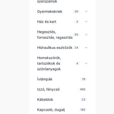
szerszámok
Gyermekeknek
20
Ház és kert
2
Hegesztés,
55
forrasztás, ragasztás
Hidraulikus eszközök
24
Homokszórók,
tartozékok és
4
szóróanyagok
Ívlámpák
79
Izzó, fénycső
490
Kábeldob
23
Kapcsoló, dugalj
185