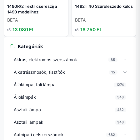
1490R/2 Textil csereszíj a
1492T 40 Szűrőleszedő kulcs
1490 modellhez
BETA
BETA
13 080 Ft
18 750 Ft
től
től
Kategóriák
Akkus, elektromos szerszámok
85
Alkatrészmosók, tisztítók
15
Állólámpa, fali lámpa
1274
Állólámpák
543
Asztali lámpa
432
Asztali lámpák
343
Autóipari célszerszámok
682