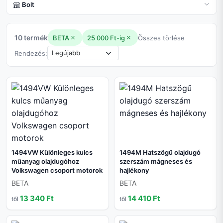
Bolt
10 termék
BETA
25 000 Ft-ig
Összes törlése
Rendezés:
1494VW Különleges kulcs
1494M Hatszögű olajdugó
műanyag olajdugóhoz
szerszám mágneses és
Volkswagen csoport motorok
hajlékony
BETA
BETA
13 340 Ft
14 410 Ft
től
től