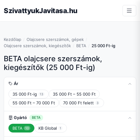
SzivattyukJavitasa.hu
Kezdőlap
Olajcsere szerszámok, gépek
Olajcsere szerszámok, kiegészítők
BETA
25 000 Ft-ig
BETA olajcsere szerszámok,
kiegészítők (25 000 Ft-ig)
Ár
35 000 Ft-ig
35 000 Ft – 55 000 Ft
13
55 000 Ft – 70 000 Ft
70 000 Ft felett
3
Gyártó
BETA
BETA
KB Global
10
1