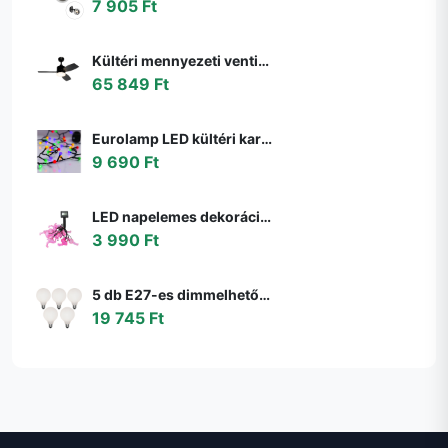
7 905 Ft
Kültéri mennyezeti ventilátor fekete 91,3 cm LED-del, fényerőszabályzóval, távirányítóval IP44 - Toledo
65 849 Ft
Eurolamp LED kültéri karácsonyi fényfüzér LINE 500 LED 17,9 m IP44 többszínű 600
9 690 Ft
LED napelemes dekorációs lánc 10xLED/1,2V 300mAh 3,8m IP44 flamingó 311535
3 990 Ft
5 db E27-es dimmelhető LED izzó G95 matt 4W 430lm 2200-4000K szett
19 745 Ft