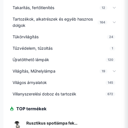
Takarítás, fertőtlenítés
12
Tartozékok, alkatrészek és egyéb hasznos
164
dolgok
Tükörvilágítás
24
Tűzvédelem, tűzoltás
1
Újratölthető lámpák
120
Világítás, Műhelylámpa
19
Világos árnyalatok
145
Villanyszerelési doboz és tartozék
672
TOP termékek
Rusztikus spotlámpa fekete állítható füstüveggel - Athén