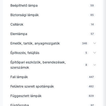
Beépíthető lámpa
59
Biztonsági lámpák
85
Csillárok
14
Elemlámpa
57
Emelők, tartók, anyagmozgatók
346
Építkezés, felújítás
5
Építőipari eszközök, berendezések,
8
szerszámok
Fali lámpák
447
Felületre szerelt spotlámpák
482
Függesztett lámpák
829
Fürdőszoba
97