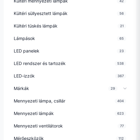
Kültéri mennyezeti lámpák
42
Kültéri süllyesztett lámpák
56
Kültéri tüskés lámpák
21
Lámpások
65
LED panelek
23
LED rendszer és tartozék
538
LED-izzók
367
Márkák
29
Mennyezeti lámpa, csillár
404
Mennyezeti lámpák
623
Mennyezeti ventilátorok
77
Mérőeszközök
112