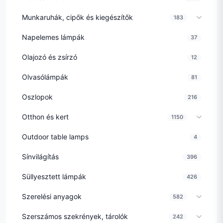
Munkaruhák, cipők és kiegészítők
183
Napelemes lámpák
37
Olajozó és zsírzó
12
Olvasólámpák
81
Oszlopok
216
Otthon és kert
1150
Outdoor table lamps
4
Sínvilágítás
396
Süllyesztett lámpák
426
Szerelési anyagok
582
Szerszámos szekrények, tárolók
242