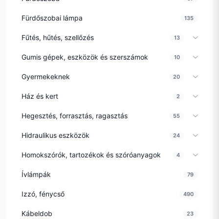
Fürdőszobai lámpa
135
Fűtés, hűtés, szellőzés
13
Gumis gépek, eszközök és szerszámok
10
Gyermekeknek
20
Ház és kert
2
Hegesztés, forrasztás, ragasztás
55
Hidraulikus eszközök
24
Homokszórók, tartozékok és szóróanyagok
4
Ívlámpák
79
Izzó, fénycső
490
Kábeldob
23