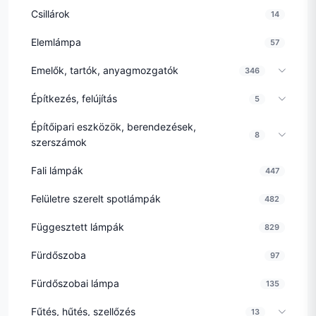
Csillárok
14
Elemlámpa
57
Emelők, tartók, anyagmozgatók
346
Építkezés, felújítás
5
Építőipari eszközök, berendezések,
8
szerszámok
Fali lámpák
447
Felületre szerelt spotlámpák
482
Függesztett lámpák
829
Fürdőszoba
97
Fürdőszobai lámpa
135
Fűtés, hűtés, szellőzés
13