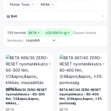
Pichler Tools
WERA
1
1
Bolt
159 termék
BETA
420 000 Ft-ig
Összes törlése
Rendezés:
BETA 666/30 ZERO-RESET
BETA 667/40 ZERO-RESET
nyomatékkulcs – 60–300
nyomatékkulcs – 80–400
Nm, 1/2&apos;&apos;,
Nm, 3/4&apos;&apos;, ±3%
klikkes,...
pontosság
BETA
BETA