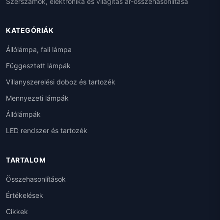
Szerszámok, elektronika és világítás ár-összehasonlítása
KATEGÓRIÁK
Állólámpa, fali lámpa
Függesztett lámpák
Villanyszerelési doboz és tartozék
Mennyezeti lámpák
Állólámpák
LED rendszer és tartozék
TARTALOM
Összehasonlítások
Értékelések
Cikkek