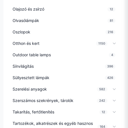
Olajozó és zsírzó
12
Olvasólámpák
81
Oszlopok
216
Otthon és kert
1150
Outdoor table lamps
4
Sínvilágítás
396
Süllyesztett lámpák
426
Szerelési anyagok
582
Szerszámos szekrények, tárolók
242
Takarítás, fertőtlenítés
12
Tartozékok, alkatrészek és egyéb hasznos
164