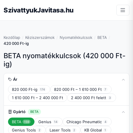
SzivattyukJavitasa.hu
Kezdőlap
Kéziszerszámok
Nyomatékkulcsok
BETA
420 000 Ft-ig
BETA nyomatékkulcsok (420 000 Ft-
ig)
Ár
820 000 Ft-ig
820 000 Ft – 1 610 000 Ft
174
7
1 610 000 Ft – 2 400 000 Ft
2 400 000 Ft felett
3
Gyártó
BETA
BETA
Genius
Chicago Pneumatic
159
14
4
Genius Tools
Laser Tools
KB Global
2
2
1