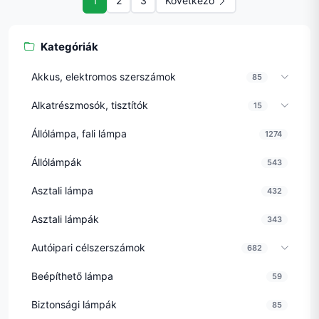
1
2
3
Következő
Kategóriák
Akkus, elektromos szerszámok
85
Alkatrészmosók, tisztítók
15
Állólámpa, fali lámpa
1274
Állólámpák
543
Asztali lámpa
432
Asztali lámpák
343
Autóipari célszerszámok
682
Beépíthető lámpa
59
Biztonsági lámpák
85