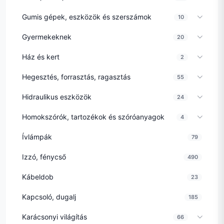
Gumis gépek, eszközök és szerszámok
10
Gyermekeknek
20
Ház és kert
2
Hegesztés, forrasztás, ragasztás
55
Hidraulikus eszközök
24
Homokszórók, tartozékok és szóróanyagok
4
Ívlámpák
79
Izzó, fénycső
490
Kábeldob
23
Kapcsoló, dugalj
185
Karácsonyi világítás
66