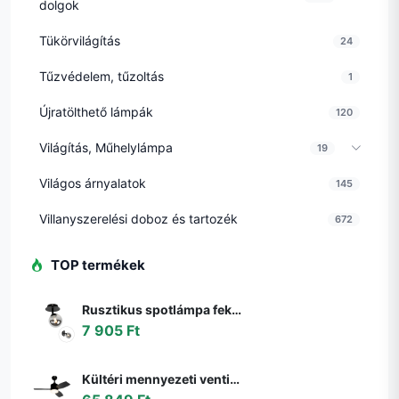
dolgok
Tükörvilágítás
24
Tűzvédelem, tűzoltás
1
Újratölthető lámpák
120
Világítás, Műhelylámpa
19
Világos árnyalatok
145
Villanyszerelési doboz és tartozék
672
TOP termékek
Rusztikus spotlámpa fekete állítható füstüveggel - Athén
7 905 Ft
Kültéri mennyezeti ventilátor fekete 91,3 cm LED-del, fényerőszabályzóval, távirányítóval IP44 - Toledo