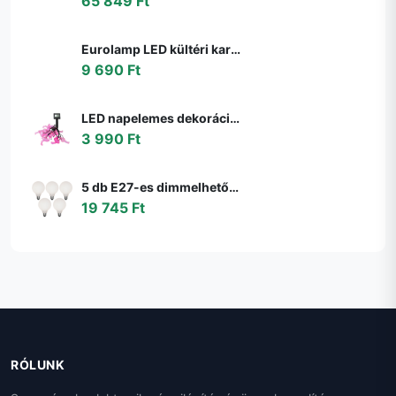
65 849 Ft
Eurolamp LED kültéri karácsonyi fényfüzér LINE 500 LED 17,9 m IP44 többszínű 600
9 690 Ft
LED napelemes dekorációs lánc 10xLED/1,2V 300mAh 3,8m IP44 flamingó 311535
3 990 Ft
5 db E27-es dimmelhető LED izzó G95 matt 4W 430lm 2200-4000K szett
19 745 Ft
RÓLUNK