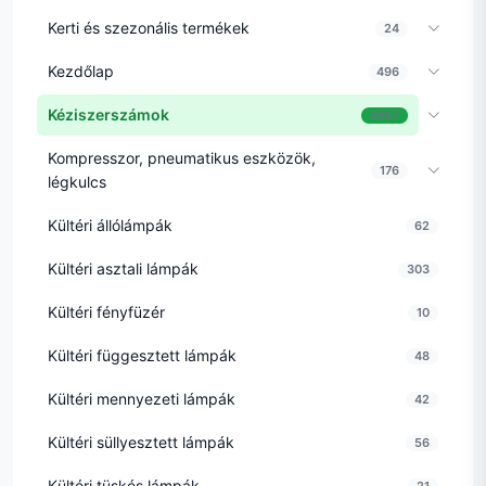
Kerti és szezonális termékek
24
Kezdőlap
496
Kéziszerszámok
2657
Kompresszor, pneumatikus eszközök,
176
légkulcs
Kültéri állólámpák
62
Kültéri asztali lámpák
303
Kültéri fényfüzér
10
Kültéri függesztett lámpák
48
Kültéri mennyezeti lámpák
42
Kültéri süllyesztett lámpák
56
Kültéri tüskés lámpák
21