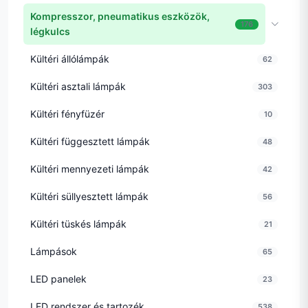
Kompresszor, pneumatikus eszközök,
176
légkulcs
Kültéri állólámpák
62
Kültéri asztali lámpák
303
Kültéri fényfüzér
10
Kültéri függesztett lámpák
48
Kültéri mennyezeti lámpák
42
Kültéri süllyesztett lámpák
56
Kültéri tüskés lámpák
21
Lámpások
65
LED panelek
23
LED rendszer és tartozék
538