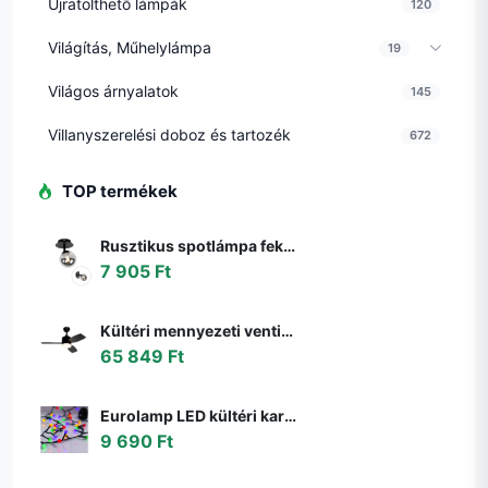
Újratölthető lámpák
120
Világítás, Műhelylámpa
19
Világos árnyalatok
145
Villanyszerelési doboz és tartozék
672
TOP termékek
Rusztikus spotlámpa fekete állítható füstüveggel - Athén
7 905 Ft
Kültéri mennyezeti ventilátor fekete 91,3 cm LED-del, fényerőszabályzóval, távirányítóval IP44 - Toledo
65 849 Ft
Eurolamp LED kültéri karácsonyi fényfüzér LINE 500 LED 17,9 m IP44 többszínű 600
9 690 Ft