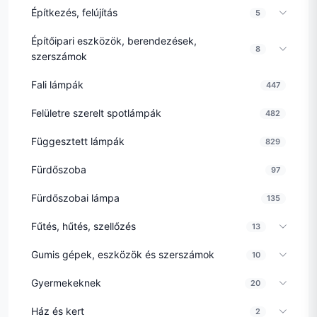
Építkezés, felújítás
5
Építőipari eszközök, berendezések,
8
szerszámok
Fali lámpák
447
Felületre szerelt spotlámpák
482
Függesztett lámpák
829
Fürdőszoba
97
Fürdőszobai lámpa
135
Fűtés, hűtés, szellőzés
13
Gumis gépek, eszközök és szerszámok
10
Gyermekeknek
20
Ház és kert
2