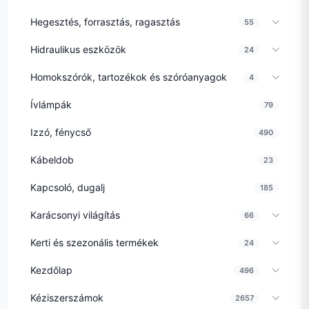
Hegesztés, forrasztás, ragasztás
55
Hidraulikus eszközök
24
Homokszórók, tartozékok és szóróanyagok
4
Ívlámpák
79
Izzó, fénycső
490
Kábeldob
23
Kapcsoló, dugalj
185
Karácsonyi világítás
66
Kerti és szezonális termékek
24
Kezdőlap
496
Kéziszerszámok
2657