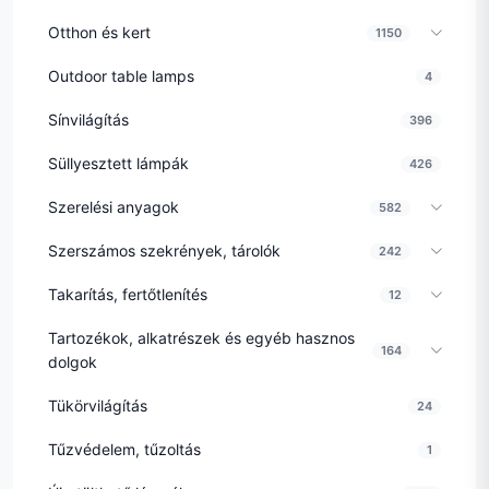
Otthon és kert
1150
Outdoor table lamps
4
Sínvilágítás
396
Süllyesztett lámpák
426
Szerelési anyagok
582
Szerszámos szekrények, tárolók
242
Takarítás, fertőtlenítés
12
Tartozékok, alkatrészek és egyéb hasznos
164
dolgok
Tükörvilágítás
24
Tűzvédelem, tűzoltás
1