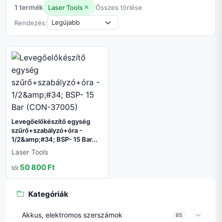
1 termék
Laser Tools
Összes törlése
Rendezés:
Levegőelőkészítő egység
szűrő+szabályzó+óra -
1/2&amp;#34; BSP- 15 Bar...
Laser Tools
50 800 Ft
től
Kategóriák
Akkus, elektromos szerszámok
85