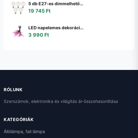
5 db E27-es dimmelhető LED izzó G95 matt 4W 430lm 2200-4000K szett
19 745 Ft
LED napelemes dekorációs lánc 10xLED/1,2V 300mAh 3,8m IP44 flamingó 311535
3 990 Ft
RÓLUNK
Szerszámok, elektronika és világítás ár-összehasonlítása
KATEGÓRIÁK
Állólámpa, fali lámpa