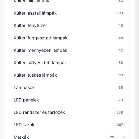
Kültéri állólámpák
62
Kültéri asztali lámpák
303
Kültéri fényfüzér
10
Kültéri függesztett lámpák
48
Kültéri mennyezeti lámpák
42
Kültéri süllyesztett lámpák
56
Kültéri tüskés lámpák
21
Lámpások
65
LED panelek
23
LED rendszer és tartozék
538
LED-izzók
367
Márkák
29