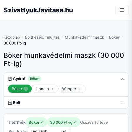
SzivattyukJavitasa.hu
Kezdőlap
Építkezés, felújítás
Munkavédelmi maszk
Böker
30 000 Ft-ig
Böker munkavédelmi maszk (30 000
Ft-ig)
Gyártó
Böker
Böker
Lionelo
Wenger
1
1
1
Bolt
1 termék
Böker
30 000 Ft-ig
Összes törlése
Rendezés: