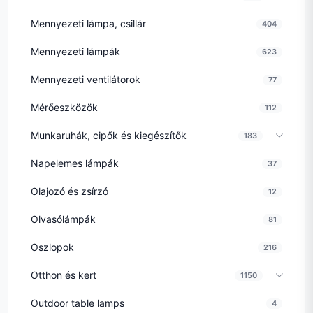
Mennyezeti lámpa, csillár
404
Mennyezeti lámpák
623
Mennyezeti ventilátorok
77
Mérőeszközök
112
Munkaruhák, cipők és kiegészítők
183
Napelemes lámpák
37
Olajozó és zsírzó
12
Olvasólámpák
81
Oszlopok
216
Otthon és kert
1150
Outdoor table lamps
4