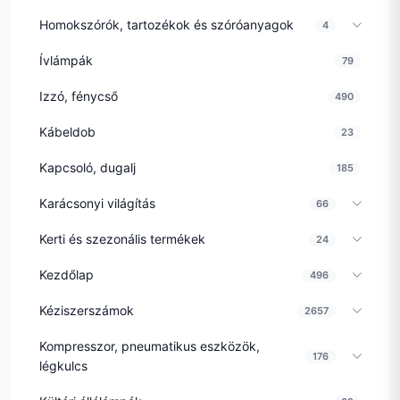
Homokszórók, tartozékok és szóróanyagok
4
Ívlámpák
79
Izzó, fénycső
490
Kábeldob
23
Kapcsoló, dugalj
185
Karácsonyi világítás
66
Kerti és szezonális termékek
24
Kezdőlap
496
Kéziszerszámok
2657
Kompresszor, pneumatikus eszközök,
176
légkulcs