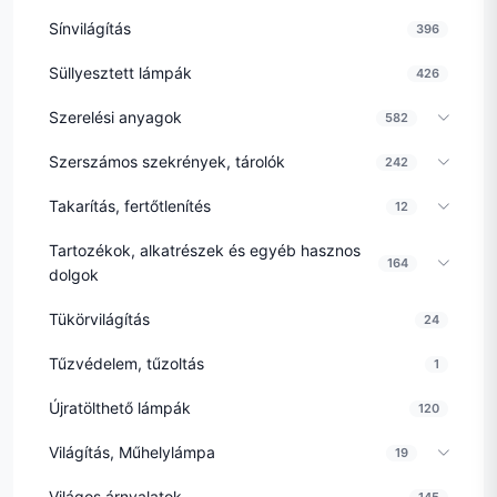
Sínvilágítás
396
Süllyesztett lámpák
426
Szerelési anyagok
582
Szerszámos szekrények, tárolók
242
Takarítás, fertőtlenítés
12
Tartozékok, alkatrészek és egyéb hasznos
164
dolgok
Tükörvilágítás
24
Tűzvédelem, tűzoltás
1
Újratölthető lámpák
120
Világítás, Műhelylámpa
19
Világos árnyalatok
145