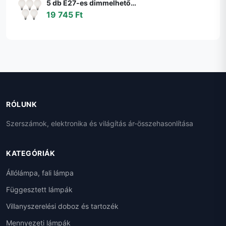
5 db E27-es dimmelhető LED izzó G95 matt 4W 430lm 2200-4000K szett
19 745 Ft
RÓLUNK
Szerszámok, elektronika és világítás ár-összehasonlítása
KATEGÓRIÁK
Állólámpa, fali lámpa
Függesztett lámpák
Villanyszerelési doboz és tartozék
Mennyezeti lámpák