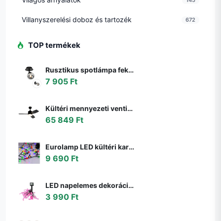
Villanyszerelési doboz és tartozék
672
TOP termékek
Rusztikus spotlámpa fekete állítható füstüveggel - Athén
7 905 Ft
Kültéri mennyezeti ventilátor fekete 91,3 cm LED-del, fényerőszabályzóval, távirányítóval IP44 - Toledo
65 849 Ft
Eurolamp LED kültéri karácsonyi fényfüzér LINE 500 LED 17,9 m IP44 többszínű 600
9 690 Ft
LED napelemes dekorációs lánc 10xLED/1,2V 300mAh 3,8m IP44 flamingó 311535
3 990 Ft