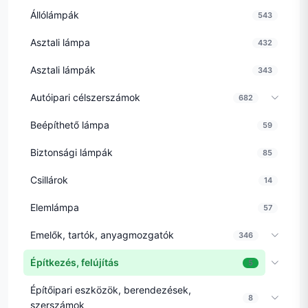
Állólámpák
543
Asztali lámpa
432
Asztali lámpák
343
Autóipari célszerszámok
682
Beépíthető lámpa
59
Biztonsági lámpák
85
Csillárok
14
Elemlámpa
57
Emelők, tartók, anyagmozgatók
346
Építkezés, felújítás
5
Építőipari eszközök, berendezések,
8
szerszámok