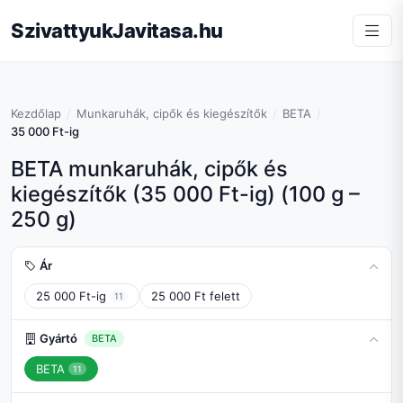
SzivattyukJavitasa.hu
Kezdőlap
Munkaruhák, cipők és kiegészítők
BETA
35 000 Ft-ig
BETA munkaruhák, cipők és
kiegészítők (35 000 Ft-ig) (100 g –
250 g)
Ár
25 000 Ft-ig
25 000 Ft felett
11
Gyártó
BETA
BETA
11