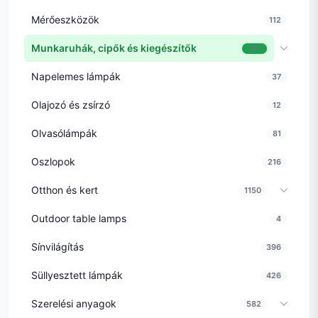
Mérőeszközök
112
Munkaruhák, cipők és kiegészítők
183
Napelemes lámpák
37
Olajozó és zsírzó
12
Olvasólámpák
81
Oszlopok
216
Otthon és kert
1150
Outdoor table lamps
4
Sínvilágítás
396
Süllyesztett lámpák
426
Szerelési anyagok
582