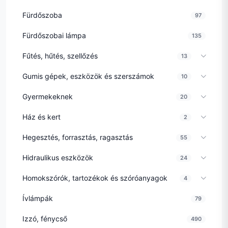
Fürdőszoba
97
Fürdőszobai lámpa
135
Fűtés, hűtés, szellőzés
13
Gumis gépek, eszközök és szerszámok
10
Gyermekeknek
20
Ház és kert
2
Hegesztés, forrasztás, ragasztás
55
Hidraulikus eszközök
24
Homokszórók, tartozékok és szóróanyagok
4
Ívlámpák
79
Izzó, fénycső
490