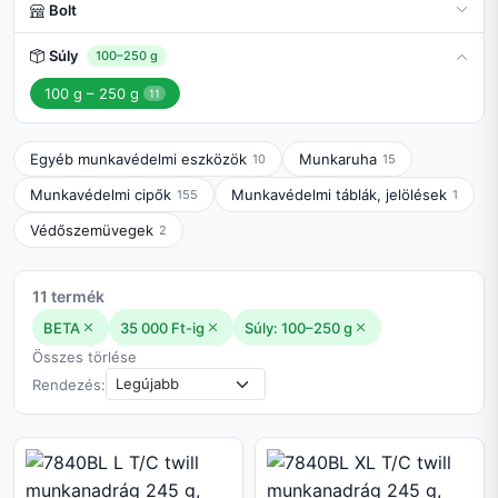
Bolt
Súly
100–250 g
100 g – 250 g
11
Egyéb munkavédelmi eszközök
Munkaruha
10
15
Munkavédelmi cipők
Munkavédelmi táblák, jelölések
155
1
Védőszemüvegek
2
11 termék
BETA
35 000 Ft-ig
Súly: 100–250 g
Összes törlése
Rendezés: