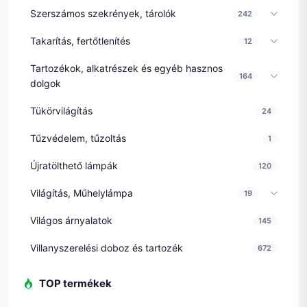
Szerszámos szekrények, tárolók
242
Takarítás, fertőtlenítés
12
Tartozékok, alkatrészek és egyéb hasznos
164
dolgok
Tükörvilágítás
24
Tűzvédelem, tűzoltás
1
Újratölthető lámpák
120
Világítás, Műhelylámpa
19
Világos árnyalatok
145
Villanyszerelési doboz és tartozék
672
TOP termékek