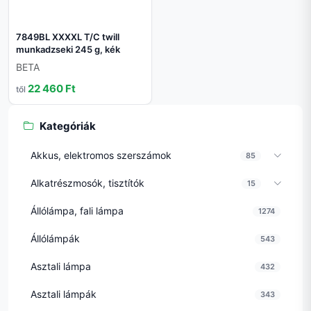
7849BL XXXXL T/C twill
munkadzseki 245 g, kék
BETA
22 460 Ft
től
Kategóriák
Akkus, elektromos szerszámok
85
Alkatrészmosók, tisztítók
15
Állólámpa, fali lámpa
1274
Állólámpák
543
Asztali lámpa
432
Asztali lámpák
343