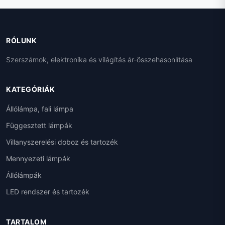
RÓLUNK
Szerszámok, elektronika és világítás ár-összehasonlítása
KATEGÓRIÁK
Állólámpa, fali lámpa
Függesztett lámpák
Villanyszerelési doboz és tartozék
Mennyezeti lámpák
Állólámpák
LED rendszer és tartozék
TARTALOM