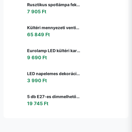
Rusztikus spotlámpa fekete állítható füstüveggel - Athén
7 905 Ft
Kültéri mennyezeti ventilátor fekete 91,3 cm LED-del, fényerőszabályzóval, távirányítóval IP44 - Toledo
65 849 Ft
Eurolamp LED kültéri karácsonyi fényfüzér LINE 500 LED 17,9 m IP44 többszínű 600
9 690 Ft
LED napelemes dekorációs lánc 10xLED/1,2V 300mAh 3,8m IP44 flamingó 311535
3 990 Ft
5 db E27-es dimmelhető LED izzó G95 matt 4W 430lm 2200-4000K szett
19 745 Ft