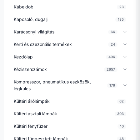
Kábeldob
23
Kapcsoló, dugalj
185
Karácsonyi világítás
66
Kerti és szezonális termékek
24
Kezdőlap
496
Kéziszerszámok
2657
Kompresszor, pneumatikus eszközök,
176
légkulcs
Kültéri állólámpák
62
Kültéri asztali lámpák
303
Kültéri fényfüzér
10
Kültéri függesztett lámpák
48