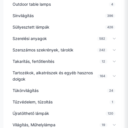
Outdoor table lamps
4
Sínvilágítás
396
Süllyesztett lámpák
426
Szerelési anyagok
582
Szerszámos szekrények, tárolók
242
Takarítás, fertőtlenítés
12
Tartozékok, alkatrészek és egyéb hasznos
164
dolgok
Tükörvilágítás
24
Tűzvédelem, tűzoltás
1
Újratölthető lámpák
120
Világítás, Műhelylámpa
19