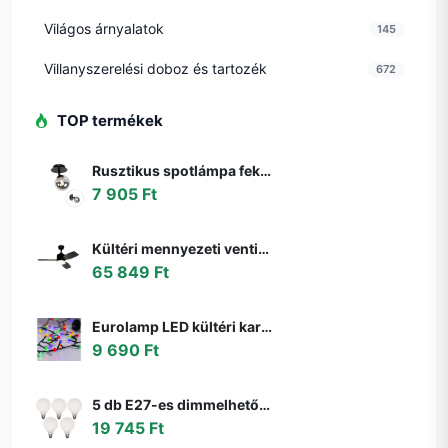
Világos árnyalatok
145
Villanyszerelési doboz és tartozék
672
TOP termékek
Rusztikus spotlámpa fekete állítható füstüveggel - Athén
7 905 Ft
Kültéri mennyezeti ventilátor fekete 91,3 cm LED-del, fényerőszabályzóval, távirányítóval IP44 - Toledo
65 849 Ft
Eurolamp LED kültéri karácsonyi fényfüzér LINE 500 LED 17,9 m IP44 többszínű 600
9 690 Ft
5 db E27-es dimmelhető LED izzó G95 matt 4W 430lm 2200-4000K szett
19 745 Ft