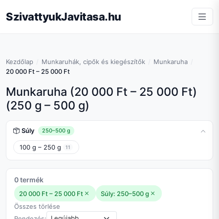
SzivattyukJavitasa.hu
Kezdőlap
Munkaruhák, cipők és kiegészítők
Munkaruha
20 000 Ft – 25 000 Ft
Munkaruha (20 000 Ft – 25 000 Ft)
(250 g – 500 g)
Súly
250–500 g
100 g – 250 g
11
0 termék
20 000 Ft – 25 000 Ft
Súly: 250–500 g
Összes törlése
Rendezés: