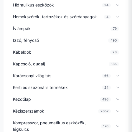
Hidraulikus eszközök
24
Homokszórók, tartozékok és szóróanyagok
4
Ívlámpák
79
Izzó, fénycső
490
Kábeldob
23
Kapcsoló, dugalj
185
Karácsonyi világítás
66
Kerti és szezonális termékek
24
Kezdőlap
496
Kéziszerszámok
2657
Kompresszor, pneumatikus eszközök,
176
légkulcs