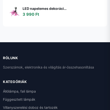
LED napelemes dekorációs lánc 10xLED/1,2V 300mAh 3,8m IP44 flamingó 311535
3 990 Ft
RÓLUNK
Szerszámok, elektronika és világítás ár-összehasonlítása
KATEGÓRIÁK
Állólámpa, fali lámpa
Függesztett lámpák
Villanyszerelési doboz és tartozék