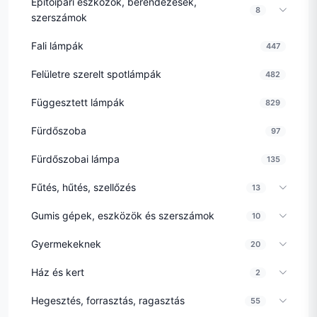
Építőipari eszközök, berendezések,
8
szerszámok
Fali lámpák
447
Felületre szerelt spotlámpák
482
Függesztett lámpák
829
Fürdőszoba
97
Fürdőszobai lámpa
135
Fűtés, hűtés, szellőzés
13
Gumis gépek, eszközök és szerszámok
10
Gyermekeknek
20
Ház és kert
2
Hegesztés, forrasztás, ragasztás
55