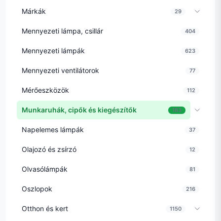
Márkák
29
Mennyezeti lámpa, csillár
404
Mennyezeti lámpák
623
Mennyezeti ventilátorok
77
Mérőeszközök
112
Munkaruhák, cipők és kiegészítők
183
Napelemes lámpák
37
Olajozó és zsírzó
12
Olvasólámpák
81
Oszlopok
216
Otthon és kert
1150