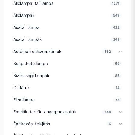
Állólámpa, fali lámpa
1274
Állólámpák
543
Asztali lámpa
432
Asztali lámpák
343
Autóipari célszerszámok
682
Beépíthető lámpa
59
Biztonsági lámpák
85
Csillárok
14
Elemlámpa
57
Emelők, tartók, anyagmozgatók
346
Építkezés, felújítás
5