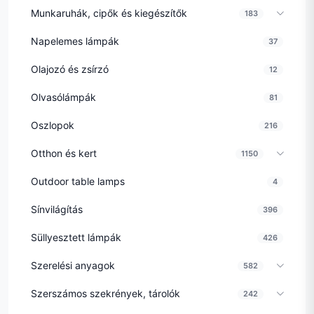
Munkaruhák, cipők és kiegészítők
183
Napelemes lámpák
37
Olajozó és zsírzó
12
Olvasólámpák
81
Oszlopok
216
Otthon és kert
1150
Outdoor table lamps
4
Sínvilágítás
396
Süllyesztett lámpák
426
Szerelési anyagok
582
Szerszámos szekrények, tárolók
242