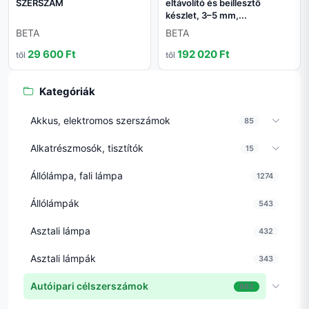
SZERSZÁM
eltávolító és beillesztő
készlet, 3–5 mm,...
BETA
BETA
29 600 Ft
192 020 Ft
től
től
Kategóriák
Akkus, elektromos szerszámok
85
Alkatrészmosók, tisztítók
15
Állólámpa, fali lámpa
1274
Állólámpák
543
Asztali lámpa
432
Asztali lámpák
343
Autóipari célszerszámok
682