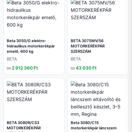
Beta 3050/G elektro-
BETA 3075MV/56
hidraulikus motorkerékpár
MOTORKERÉKPÁR
emelő, 600 kg
SZERSZÁM
BETA
BETA
2 912 360 Ft
43 030 Ft
től
től
BETA 3080R/CS3
Beta 3080/C15
MOTORKERÉKPÁR
motorkerékpár láncszem