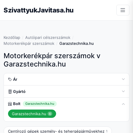
SzivattyukJavitasa.hu
Kezdőlap
Autóipari célszerszámok
Motorkerékpár szerszámok
Garazstechnika.hu
Motorkerékpár szerszámok v
Garazstechnika.hu
Ár
Gyártó
Bolt
Garazstechnika.hu
Garazstechnika.hu
6
Centírozó gépek személy- és tehergépjárművekhez
1