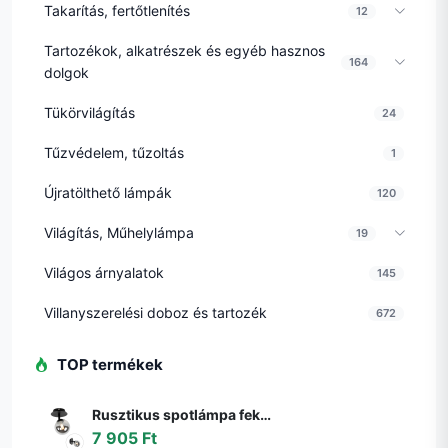
Takarítás, fertőtlenítés
12
Tartozékok, alkatrészek és egyéb hasznos
164
dolgok
Tükörvilágítás
24
Tűzvédelem, tűzoltás
1
Újratölthető lámpák
120
Világítás, Műhelylámpa
19
Világos árnyalatok
145
Villanyszerelési doboz és tartozék
672
TOP termékek
Rusztikus spotlámpa fekete állítható füstüveggel - Athén
7 905 Ft