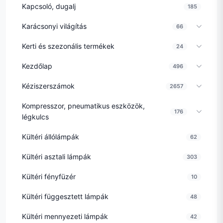
Kapcsoló, dugalj
185
Karácsonyi világítás
66
Kerti és szezonális termékek
24
Kezdőlap
496
Kéziszerszámok
2657
Kompresszor, pneumatikus eszközök,
176
légkulcs
Kültéri állólámpák
62
Kültéri asztali lámpák
303
Kültéri fényfüzér
10
Kültéri függesztett lámpák
48
Kültéri mennyezeti lámpák
42