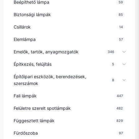
Beépíthető lámpa
59
Biztonsági lámpák
85
Csillárok
14
Elemlámpa
57
Emelők, tartók, anyagmozgatók
346
Építkezés, felújítás
5
Építőipari eszközök, berendezések,
8
szerszámok
Fali lámpák
447
Felületre szerelt spotlámpák
482
Függesztett lámpák
829
Fürdőszoba
97