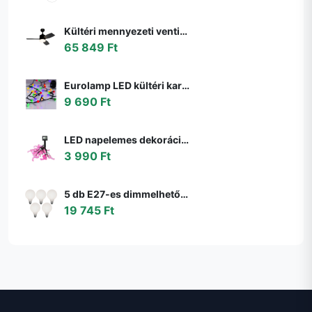
Kültéri mennyezeti ventilátor fekete 91,3 cm LED-del, fényerőszabályzóval, távirányítóval IP44 - Toledo
65 849 Ft
Eurolamp LED kültéri karácsonyi fényfüzér LINE 500 LED 17,9 m IP44 többszínű 600
9 690 Ft
LED napelemes dekorációs lánc 10xLED/1,2V 300mAh 3,8m IP44 flamingó 311535
3 990 Ft
5 db E27-es dimmelhető LED izzó G95 matt 4W 430lm 2200-4000K szett
19 745 Ft