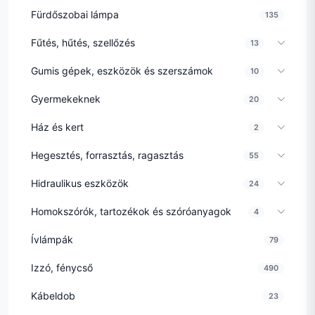
Fürdőszobai lámpa
135
Fűtés, hűtés, szellőzés
13
Gumis gépek, eszközök és szerszámok
10
Gyermekeknek
20
Ház és kert
2
Hegesztés, forrasztás, ragasztás
55
Hidraulikus eszközök
24
Homokszórók, tartozékok és szóróanyagok
4
Ívlámpák
79
Izzó, fénycső
490
Kábeldob
23