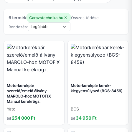
6 termék
Garazstechnika.hu
Összes törlése
Rendezés:
Motorkerékpár
Motorkerékpár kerék-
szerelő/emelő állvány
kiegyensúlyozó (BGS-8459)
MAROLO-hoz MOTOFIX
Manual kerékrögz.
Yato
BGS
254 000 Ft
34 950 Ft
től
től