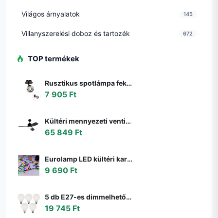
Világos árnyalatok
145
Villanyszerelési doboz és tartozék
672
TOP termékek
Rusztikus spotlámpa fekete állítható füstüveggel - Athén
7 905 Ft
Kültéri mennyezeti ventilátor fekete 91,3 cm LED-del, fényerőszabályzóval, távirányítóval IP44 - Toledo
65 849 Ft
Eurolamp LED kültéri karácsonyi fényfüzér LINE 500 LED 17,9 m IP44 többszínű 600
9 690 Ft
5 db E27-es dimmelhető LED izzó G95 matt 4W 430lm 2200-4000K szett
19 745 Ft