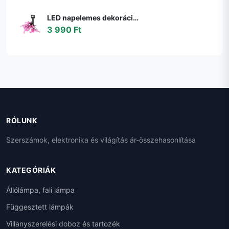
LED napelemes dekorációs lánc 10xLED/1,2V 300mAh 3,8m IP44 flamingó 311535
3 990 Ft
RÓLUNK
Szerszámok, elektronika és világítás ár-összehasonlítása
KATEGÓRIÁK
Állólámpa, fali lámpa
Függesztett lámpák
Villanyszerelési doboz és tartozék