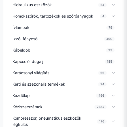
Hidraulikus eszközök
24
Homokszórók, tartozékok és szóróanyagok
4
Ívlámpák
79
Izzó, fénycső
490
Kábeldob
23
Kapcsoló, dugalj
185
Karácsonyi világítás
66
Kerti és szezonális termékek
24
Kezdőlap
496
Kéziszerszámok
2657
Kompresszor, pneumatikus eszközök,
176
légkulcs