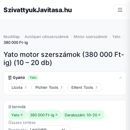
SzivattyukJavitasa.hu
Kezdőlap
Autóipari célszerszámok
Motor szerszámok
Yato
380 000 Ft-ig
Yato motor szerszámok (380 000 Ft-
ig) (10 – 20 db)
Gyártó
Yato
Licota
Pichler Tools
Ellient Tools
1
1
1
0 termék
Yato
380 000 Ft-ig
Darabszám: 10–20
Összes törlése
Rendezés: