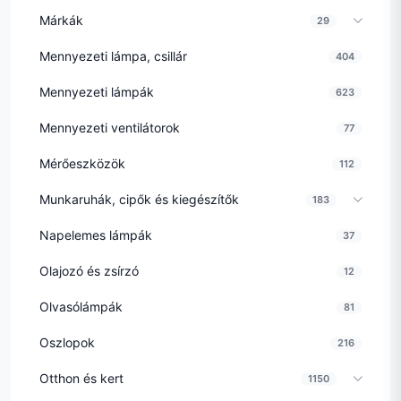
Márkák
29
Mennyezeti lámpa, csillár
404
Mennyezeti lámpák
623
Mennyezeti ventilátorok
77
Mérőeszközök
112
Munkaruhák, cipők és kiegészítők
183
Napelemes lámpák
37
Olajozó és zsírzó
12
Olvasólámpák
81
Oszlopok
216
Otthon és kert
1150