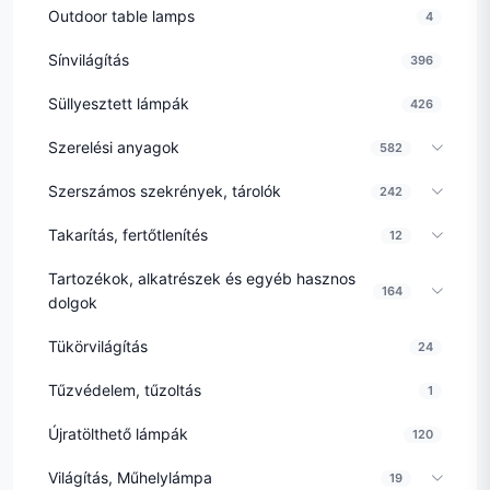
Outdoor table lamps
4
Sínvilágítás
396
Süllyesztett lámpák
426
Szerelési anyagok
582
Szerszámos szekrények, tárolók
242
Takarítás, fertőtlenítés
12
Tartozékok, alkatrészek és egyéb hasznos
164
dolgok
Tükörvilágítás
24
Tűzvédelem, tűzoltás
1
Újratölthető lámpák
120
Világítás, Műhelylámpa
19