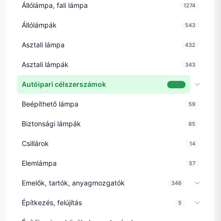
Állólámpa, fali lámpa
1274
Állólámpák
543
Asztali lámpa
432
Asztali lámpák
343
Autóipari célszerszámok
682
Beépíthető lámpa
59
Biztonsági lámpák
85
Csillárok
14
Elemlámpa
57
Emelők, tartók, anyagmozgatók
346
Építkezés, felújítás
5