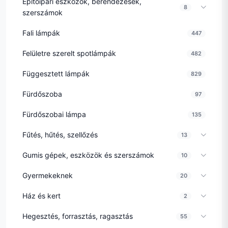
Építőipari eszközök, berendezések,
8
szerszámok
Fali lámpák
447
Felületre szerelt spotlámpák
482
Függesztett lámpák
829
Fürdőszoba
97
Fürdőszobai lámpa
135
Fűtés, hűtés, szellőzés
13
Gumis gépek, eszközök és szerszámok
10
Gyermekeknek
20
Ház és kert
2
Hegesztés, forrasztás, ragasztás
55