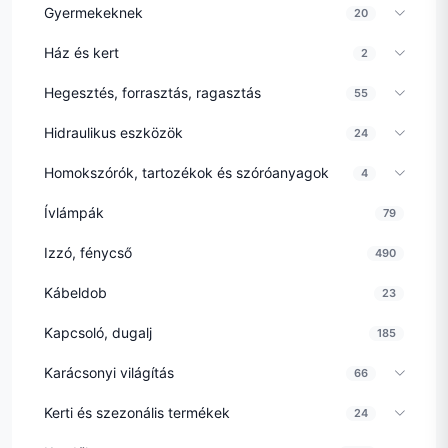
Gyermekeknek
20
Ház és kert
2
Hegesztés, forrasztás, ragasztás
55
Hidraulikus eszközök
24
Homokszórók, tartozékok és szóróanyagok
4
Ívlámpák
79
Izzó, fénycső
490
Kábeldob
23
Kapcsoló, dugalj
185
Karácsonyi világítás
66
Kerti és szezonális termékek
24