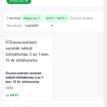
Ampul.eu
1
1 termék
Ampul.eu
40 Ft – 50 Ft
Összes törlése
Rendezés:
Összecsukható vezeték
nélküli töltőállomás 3 az 1-
ben, 15 W, sötétszürke
OEM
44 Ft
től