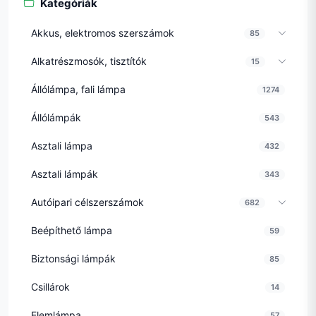
Kategóriák
Akkus, elektromos szerszámok
85
Alkatrészmosók, tisztítók
15
Állólámpa, fali lámpa
1274
Állólámpák
543
Asztali lámpa
432
Asztali lámpák
343
Autóipari célszerszámok
682
Beépíthető lámpa
59
Biztonsági lámpák
85
Csillárok
14
Elemlámpa
57