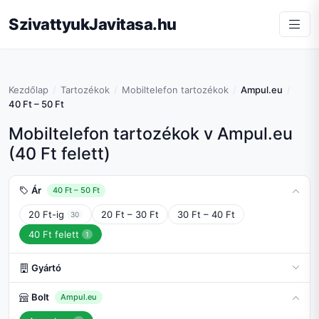
SzivattyukJavitasa.hu
Kezdőlap
Tartozékok
Mobiltelefon tartozékok
Ampul.eu
40 Ft – 50 Ft
Mobiltelefon tartozékok v Ampul.eu
(40 Ft felett)
Ár
40 Ft – 50 Ft
20 Ft-ig
20 Ft – 30 Ft
30 Ft – 40 Ft
30
40 Ft felett
1
Gyártó
Bolt
Ampul.eu