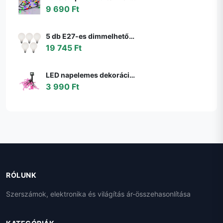
9 690 Ft
5 db E27-es dimmelhető LED izzó G95 matt 4W 430lm 2200-4000K szett
19 745 Ft
LED napelemes dekorációs lánc 10xLED/1,2V 300mAh 3,8m IP44 flamingó 311535
3 990 Ft
RÓLUNK
Szerszámok, elektronika és világítás ár-összehasonlítása