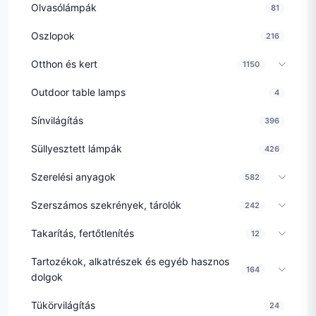
Olvasólámpák
81
Oszlopok
216
Otthon és kert
1150
Outdoor table lamps
4
Sínvilágítás
396
Süllyesztett lámpák
426
Szerelési anyagok
582
Szerszámos szekrények, tárolók
242
Takarítás, fertőtlenítés
12
Tartozékok, alkatrészek és egyéb hasznos
164
dolgok
Tükörvilágítás
24