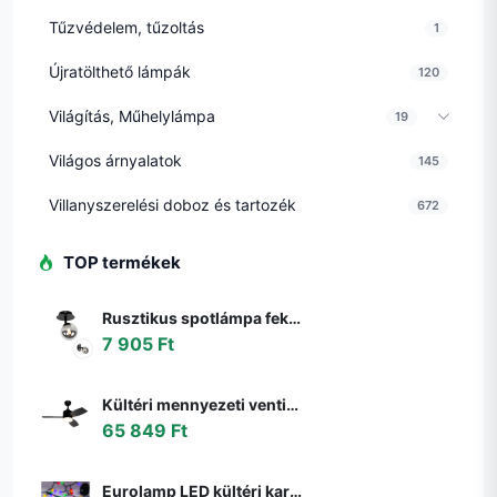
Tűzvédelem, tűzoltás
1
Újratölthető lámpák
120
Világítás, Műhelylámpa
19
Világos árnyalatok
145
Villanyszerelési doboz és tartozék
672
TOP termékek
Rusztikus spotlámpa fekete állítható füstüveggel - Athén
7 905 Ft
Kültéri mennyezeti ventilátor fekete 91,3 cm LED-del, fényerőszabályzóval, távirányítóval IP44 - Toledo
65 849 Ft
Eurolamp LED kültéri karácsonyi fényfüzér LINE 500 LED 17,9 m IP44 többszínű 600