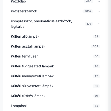
Kezdőlap
496
Kéziszerszámok
2657
Kompresszor, pneumatikus eszközök,
176
légkulcs
Kültéri állólámpák
62
Kültéri asztali lámpák
303
Kültéri fényfüzér
10
Kültéri függesztett lámpák
48
Kültéri mennyezeti lámpák
42
Kültéri süllyesztett lámpák
56
Kültéri tüskés lámpák
21
Lámpások
65