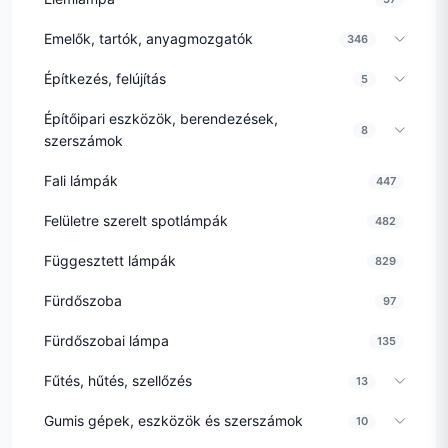
Emelők, tartók, anyagmozgatók
346
Építkezés, felújítás
5
Építőipari eszközök, berendezések,
8
szerszámok
Fali lámpák
447
Felületre szerelt spotlámpák
482
Függesztett lámpák
829
Fürdőszoba
97
Fürdőszobai lámpa
135
Fűtés, hűtés, szellőzés
13
Gumis gépek, eszközök és szerszámok
10