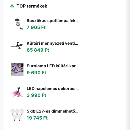
TOP termékek
Rusztikus spotlámpa fekete állítható füstüveggel - Athén
7 905 Ft
Kültéri mennyezeti ventilátor fekete 91,3 cm LED-del, fényerőszabályzóval, távirányítóval IP44 - Toledo
65 849 Ft
Eurolamp LED kültéri karácsonyi fényfüzér LINE 500 LED 17,9 m IP44 többszínű 600
9 690 Ft
LED napelemes dekorációs lánc 10xLED/1,2V 300mAh 3,8m IP44 flamingó 311535
3 990 Ft
5 db E27-es dimmelhető LED izzó G95 matt 4W 430lm 2200-4000K szett
19 745 Ft