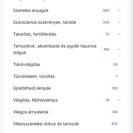
Szerelési anyagok
582
Szerszámos szekrények, tárolók
242
Takarítás, fertőtlenítés
12
Tartozékok, alkatrészek és egyéb hasznos
164
dolgok
Tükörvilágítás
24
Tűzvédelem, tűzoltás
1
Újratölthető lámpák
120
Világítás, Műhelylámpa
19
Világos árnyalatok
145
Villanyszerelési doboz és tartozék
672