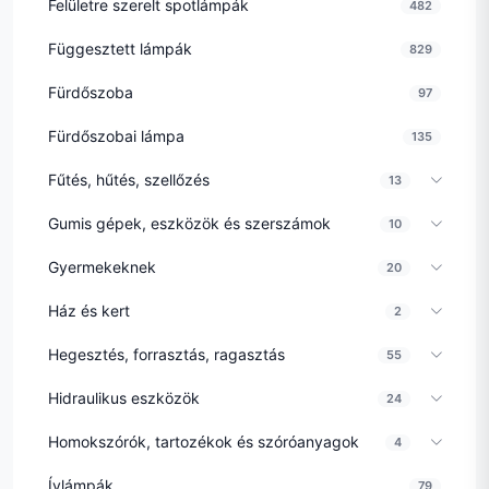
Felületre szerelt spotlámpák
482
Függesztett lámpák
829
Fürdőszoba
97
Fürdőszobai lámpa
135
Fűtés, hűtés, szellőzés
13
Gumis gépek, eszközök és szerszámok
10
Gyermekeknek
20
Ház és kert
2
Hegesztés, forrasztás, ragasztás
55
Hidraulikus eszközök
24
Homokszórók, tartozékok és szóróanyagok
4
Ívlámpák
79