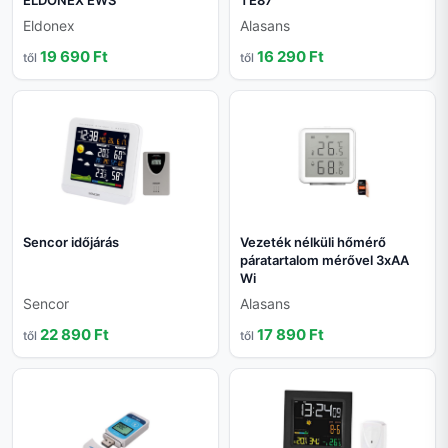
ELDONEX EWS
TE87
Eldonex
Alasans
19 690 Ft
16 290 Ft
től
től
Sencor időjárás
Vezeték nélküli hőmérő
páratartalom mérővel 3xAA
Wi
Sencor
Alasans
22 890 Ft
17 890 Ft
től
től