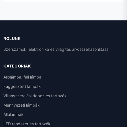
RÓLUNK
Szerszámok, elektronika és világítás ár-összehasonlítása
KATEGÓRIÁK
Állólámpa, fali lámpa
Függesztett lámpák
Villanyszerelési doboz és tartozék
Mennyezeti lámpák
Állólámpák
LED rendszer és tartozék