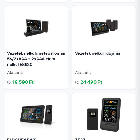
Vezeték nélküli meteóállomás
Vezeték nélküli időjárás
5V/2xAAA + 2xAAA elem
nélkül E8620
Alasans
Alasans
19 590 Ft
24 490 Ft
től
től