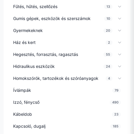
Fűtés, hűtés, szellőzés
13
Gumis gépek, eszközök és szerszámok
10
Gyermekeknek
20
Ház és kert
2
Hegesztés, forrasztás, ragasztás
55
Hidraulikus eszközök
24
Homokszórók, tartozékok és szóróanyagok
4
Ívlámpák
79
Izzó, fénycső
490
Kábeldob
23
Kapcsoló, dugalj
185