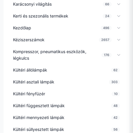
Karácsonyi világítás
66
Kerti és szezonális termékek
24
Kezdőlap
496
Kéziszerszámok
2657
Kompresszor, pneumatikus eszközök,
176
légkulcs
Kültéri állólámpák
62
Kültéri asztali lámpák
303
Kültéri fényfüzér
10
Kültéri függesztett lámpák
48
Kültéri mennyezeti lámpák
42
Kültéri süllyesztett lámpák
56