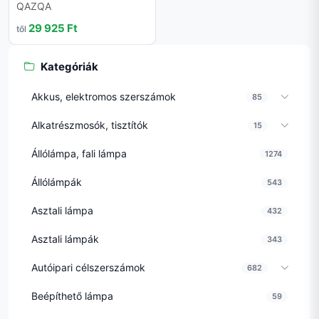
QAZQA
29 925 Ft
től
Kategóriák
Akkus, elektromos szerszámok
85
Alkatrészmosók, tisztítók
15
Állólámpa, fali lámpa
1274
Állólámpák
543
Asztali lámpa
432
Asztali lámpák
343
Autóipari célszerszámok
682
Beépíthető lámpa
59