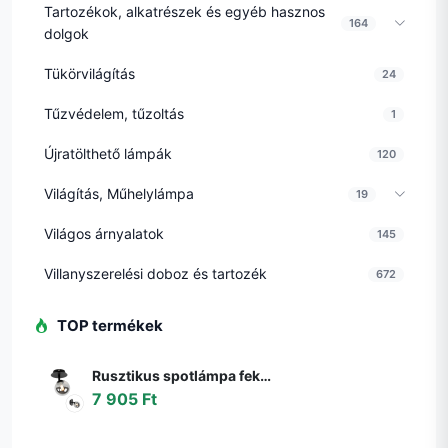
Tartozékok, alkatrészek és egyéb hasznos
164
dolgok
Tükörvilágítás
24
Tűzvédelem, tűzoltás
1
Újratölthető lámpák
120
Világítás, Műhelylámpa
19
Világos árnyalatok
145
Villanyszerelési doboz és tartozék
672
TOP termékek
Rusztikus spotlámpa fekete állítható füstüveggel - Athén
7 905 Ft