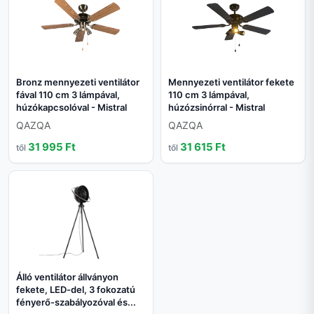
Bronz mennyezeti ventilátor
Mennyezeti ventilátor fekete
fával 110 cm 3 lámpával,
110 cm 3 lámpával,
húzókapcsolóval - Mistral
húzózsinórral - Mistral
QAZQA
QAZQA
31 995 Ft
31 615 Ft
től
től
Álló ventilátor állványon
fekete, LED-del, 3 fokozatú
fényerő-szabályozóval és...