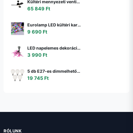
Kültéri mennyezeti ventilátor fekete 91,3 cm LED-del, fényerőszabályzóval, távirányítóval IP44 - Toledo
65 849 Ft
Eurolamp LED kültéri karácsonyi fényfüzér LINE 500 LED 17,9 m IP44 többszínű 600
9 690 Ft
LED napelemes dekorációs lánc 10xLED/1,2V 300mAh 3,8m IP44 flamingó 311535
3 990 Ft
5 db E27-es dimmelhető LED izzó G95 matt 4W 430lm 2200-4000K szett
19 745 Ft
RÓLUNK