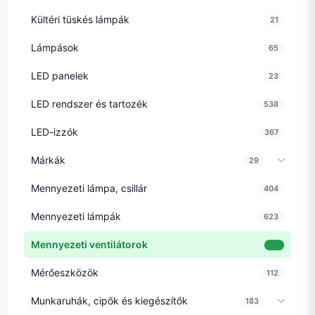
Kültéri tüskés lámpák
21
Lámpások
65
LED panelek
23
LED rendszer és tartozék
538
LED-izzók
367
Márkák
29
Mennyezeti lámpa, csillár
404
Mennyezeti lámpák
623
Mennyezeti ventilátorok
77
Mérőeszközök
112
Munkaruhák, cipők és kiegészítők
183