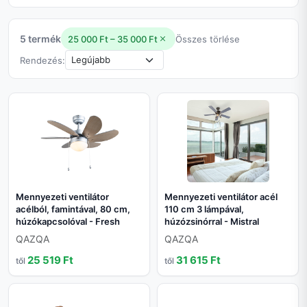
5 termék
25 000 Ft – 35 000 Ft
Összes törlése
Rendezés:
Mennyezeti ventilátor
Mennyezeti ventilátor acél
acélból, famintával, 80 cm,
110 cm 3 lámpával,
húzókapcsolóval - Fresh
húzózsinórral - Mistral
QAZQA
QAZQA
25 519 Ft
31 615 Ft
től
től