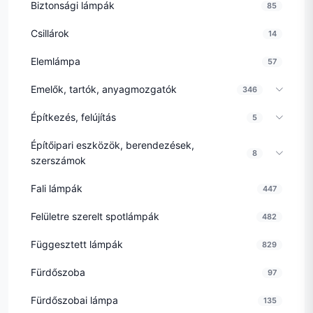
Biztonsági lámpák
85
Csillárok
14
Elemlámpa
57
Emelők, tartók, anyagmozgatók
346
Építkezés, felújítás
5
Építőipari eszközök, berendezések,
8
szerszámok
Fali lámpák
447
Felületre szerelt spotlámpák
482
Függesztett lámpák
829
Fürdőszoba
97
Fürdőszobai lámpa
135