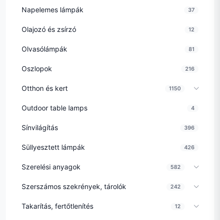
Napelemes lámpák
37
Olajozó és zsírzó
12
Olvasólámpák
81
Oszlopok
216
Otthon és kert
1150
Outdoor table lamps
4
Sínvilágítás
396
Süllyesztett lámpák
426
Szerelési anyagok
582
Szerszámos szekrények, tárolók
242
Takarítás, fertőtlenítés
12