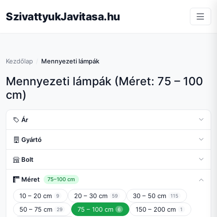
SzivattyukJavitasa.hu
Kezdőlap
Mennyezeti lámpák
Mennyezeti lámpák (Méret: 75 – 100
cm)
Ár
Gyártó
Bolt
Méret
75–100 cm
10 – 20 cm
20 – 30 cm
30 – 50 cm
9
59
115
50 – 75 cm
75 – 100 cm
150 – 200 cm
29
6
1