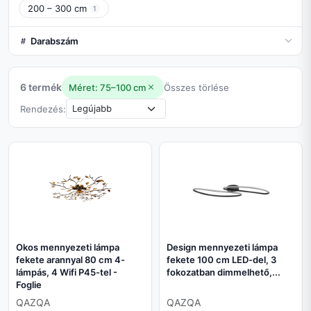
200 – 300 cm
1
Darabszám
6 termék
Méret: 75–100 cm
Összes törlése
Rendezés:
Okos mennyezeti lámpa
Design mennyezeti lámpa
fekete arannyal 80 cm 4-
fekete 100 cm LED-del, 3
lámpás, 4 Wifi P45-tel -
fokozatban dimmelhető,...
Foglie
QAZQA
QAZQA