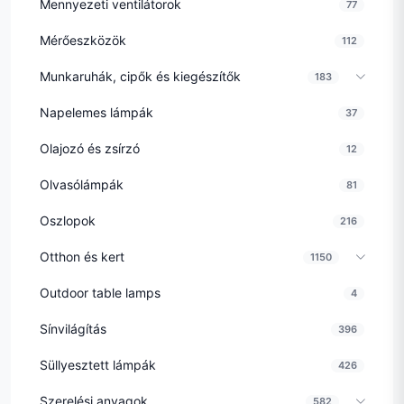
Mennyezeti ventilátorok
77
Mérőeszközök
112
Munkaruhák, cipők és kiegészítők
183
Napelemes lámpák
37
Olajozó és zsírzó
12
Olvasólámpák
81
Oszlopok
216
Otthon és kert
1150
Outdoor table lamps
4
Sínvilágítás
396
Süllyesztett lámpák
426
Szerelési anyagok
582