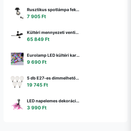
Rusztikus spotlámpa fekete állítható füstüveggel - Athén
7 905 Ft
Kültéri mennyezeti ventilátor fekete 91,3 cm LED-del, fényerőszabályzóval, távirányítóval IP44 - Toledo
65 849 Ft
Eurolamp LED kültéri karácsonyi fényfüzér LINE 500 LED 17,9 m IP44 többszínű 600
9 690 Ft
5 db E27-es dimmelhető LED izzó G95 matt 4W 430lm 2200-4000K szett
19 745 Ft
LED napelemes dekorációs lánc 10xLED/1,2V 300mAh 3,8m IP44 flamingó 311535
3 990 Ft