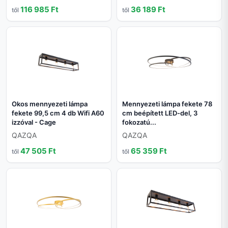
116 985 Ft
36 189 Ft
től
től
Okos mennyezeti lámpa
Mennyezeti lámpa fekete 78
fekete 99,5 cm 4 db Wifi A60
cm beépített LED-del, 3
izzóval - Cage
fokozatú...
QAZQA
QAZQA
47 505 Ft
65 359 Ft
től
től