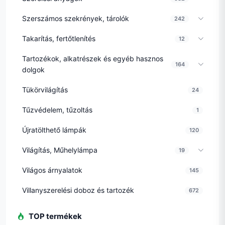
Szerszámos szekrények, tárolók
242
Takarítás, fertőtlenítés
12
Tartozékok, alkatrészek és egyéb hasznos
164
dolgok
Tükörvilágítás
24
Tűzvédelem, tűzoltás
1
Újratölthető lámpák
120
Világítás, Műhelylámpa
19
Világos árnyalatok
145
Villanyszerelési doboz és tartozék
672
TOP termékek