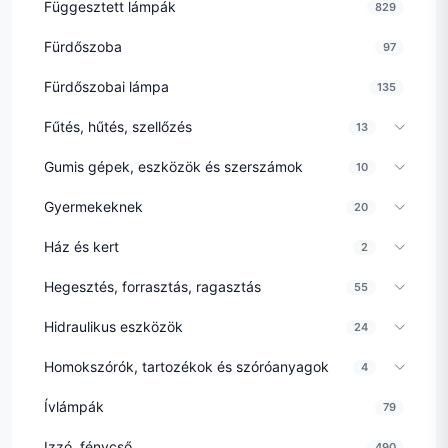
Függesztett lámpák
829
Fürdőszoba
97
Fürdőszobai lámpa
135
Fűtés, hűtés, szellőzés
13
Gumis gépek, eszközök és szerszámok
10
Gyermekeknek
20
Ház és kert
2
Hegesztés, forrasztás, ragasztás
55
Hidraulikus eszközök
24
Homokszórók, tartozékok és szóróanyagok
4
Ívlámpák
79
Izzó, fénycső
490