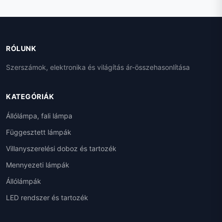
RÓLUNK
Szerszámok, elektronika és világítás ár-összehasonlítása
KATEGÓRIÁK
Állólámpa, fali lámpa
Függesztett lámpák
Villanyszerelési doboz és tartozék
Mennyezeti lámpák
Állólámpák
LED rendszer és tartozék