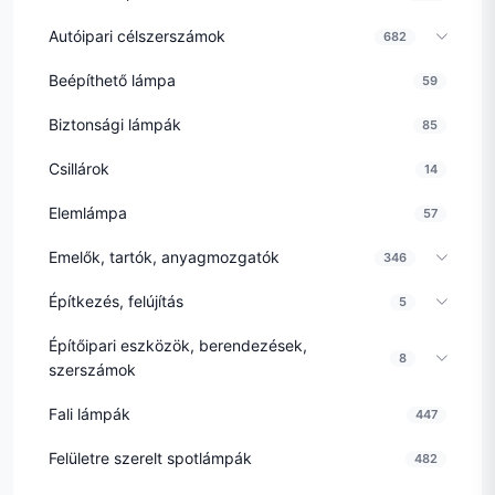
Autóipari célszerszámok
682
Beépíthető lámpa
59
Biztonsági lámpák
85
Csillárok
14
Elemlámpa
57
Emelők, tartók, anyagmozgatók
346
Építkezés, felújítás
5
Építőipari eszközök, berendezések,
8
szerszámok
Fali lámpák
447
Felületre szerelt spotlámpák
482