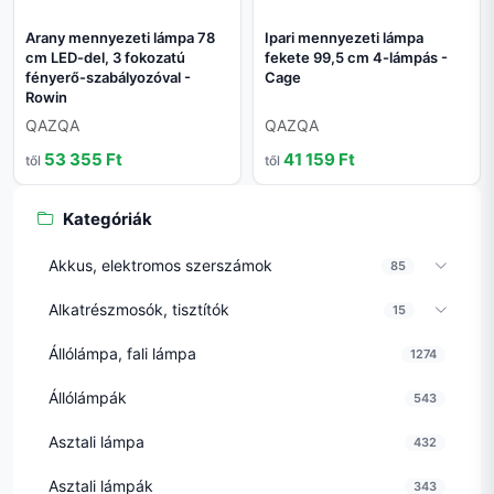
Arany mennyezeti lámpa 78
Ipari mennyezeti lámpa
cm LED-del, 3 fokozatú
fekete 99,5 cm 4-lámpás -
fényerő-szabályozóval -
Cage
Rowin
QAZQA
QAZQA
53 355 Ft
41 159 Ft
től
től
Kategóriák
Akkus, elektromos szerszámok
85
Alkatrészmosók, tisztítók
15
Állólámpa, fali lámpa
1274
Állólámpák
543
Asztali lámpa
432
Asztali lámpák
343