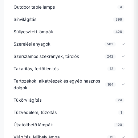
Outdoor table lamps
4
Sínvilágítás
396
Süllyesztett lámpák
426
Szerelési anyagok
582
Szerszámos szekrények, tárolók
242
Takarítás, fertőtlenítés
12
Tartozékok, alkatrészek és egyéb hasznos
164
dolgok
Tükörvilágítás
24
Tűzvédelem, tűzoltás
1
Újratölthető lámpák
120
Világítás, Műhelylámpa
19