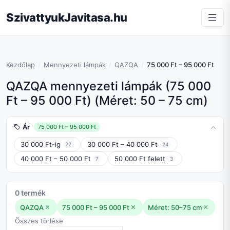
SzivattyukJavitasa.hu
Kezdőlap
Mennyezeti lámpák
QAZQA
75 000 Ft – 95 000 Ft
QAZQA mennyezeti lámpák (75 000
Ft – 95 000 Ft) (Méret: 50 – 75 cm)
Ár
75 000 Ft – 95 000 Ft
30 000 Ft-ig
30 000 Ft – 40 000 Ft
22
24
40 000 Ft – 50 000 Ft
50 000 Ft felett
7
3
0 termék
QAZQA
75 000 Ft – 95 000 Ft
Méret: 50–75 cm
Összes törlése