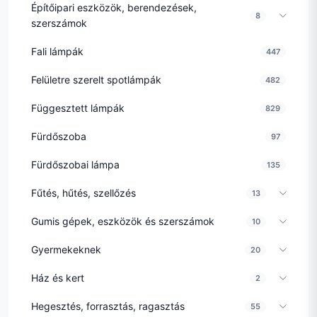
Építőipari eszközök, berendezések,
8
szerszámok
Fali lámpák
447
Felületre szerelt spotlámpák
482
Függesztett lámpák
829
Fürdőszoba
97
Fürdőszobai lámpa
135
Fűtés, hűtés, szellőzés
13
Gumis gépek, eszközök és szerszámok
10
Gyermekeknek
20
Ház és kert
2
Hegesztés, forrasztás, ragasztás
55