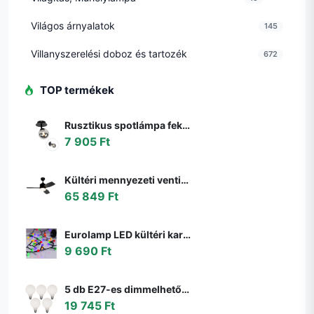
Világos árnyalatok
145
Villanyszerelési doboz és tartozék
672
TOP termékek
Rusztikus spotlámpa fekete állítható füstüveggel - Athén
7 905 Ft
Kültéri mennyezeti ventilátor fekete 91,3 cm LED-del, fényerőszabályzóval, távirányítóval IP44 - Toledo
65 849 Ft
Eurolamp LED kültéri karácsonyi fényfüzér LINE 500 LED 17,9 m IP44 többszínű 600
9 690 Ft
5 db E27-es dimmelhető LED izzó G95 matt 4W 430lm 2200-4000K szett
19 745 Ft