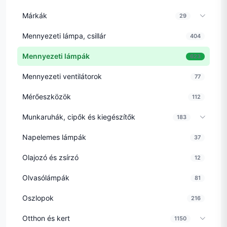
Márkák
29
Mennyezeti lámpa, csillár
404
Mennyezeti lámpák
623
Mennyezeti ventilátorok
77
Mérőeszközök
112
Munkaruhák, cipők és kiegészítők
183
Napelemes lámpák
37
Olajozó és zsírzó
12
Olvasólámpák
81
Oszlopok
216
Otthon és kert
1150