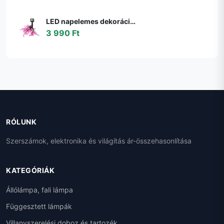
LED napelemes dekorációs lánc 10xLED/1,2V 300mAh 3,8m IP44 flamingó 311535
3 990 Ft
RÓLUNK
Szerszámok, elektronika és világítás ár-összehasonlítása
KATEGÓRIÁK
Állólámpa, fali lámpa
Függesztett lámpák
Villanyszerelési doboz és tartozék