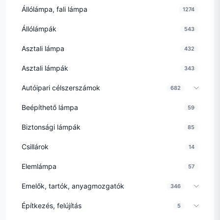
Állólámpa, fali lámpa
1274
Állólámpák
543
Asztali lámpa
432
Asztali lámpák
343
Autóipari célszerszámok
682
Beépíthető lámpa
59
Biztonsági lámpák
85
Csillárok
14
Elemlámpa
57
Emelők, tartók, anyagmozgatók
346
Építkezés, felújítás
5