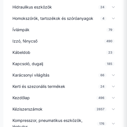
Hidraulikus eszközök
24
Homokszórók, tartozékok és szóróanyagok
4
Ívlámpák
79
Izzó, fénycső
490
Kábeldob
23
Kapcsoló, dugalj
185
Karácsonyi világítás
66
Kerti és szezonális termékek
24
Kezdőlap
496
Kéziszerszámok
2657
Kompresszor, pneumatikus eszközök,
176
légkulcs