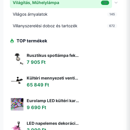
Világítás, Műhelylámpa
19
Világos árnyalatok
145
Villanyszerelési doboz és tartozék
672
TOP termékek
Rusztikus spotlámpa fekete állítható füstüveggel - Athén
7 905 Ft
Kültéri mennyezeti ventilátor fekete 91,3 cm LED-del, fényerőszabályzóval, távirányítóval IP44 - Toledo
65 849 Ft
Eurolamp LED kültéri karácsonyi fényfüzér LINE 500 LED 17,9 m IP44 többszínű 600
9 690 Ft
LED napelemes dekorációs lánc 10xLED/1,2V 300mAh 3,8m IP44 flamingó 311535
3 990 Ft