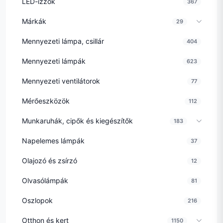
LED-izzók
367
Márkák
29
Mennyezeti lámpa, csillár
404
Mennyezeti lámpák
623
Mennyezeti ventilátorok
77
Mérőeszközök
112
Munkaruhák, cipők és kiegészítők
183
Napelemes lámpák
37
Olajozó és zsírzó
12
Olvasólámpák
81
Oszlopok
216
Otthon és kert
1150