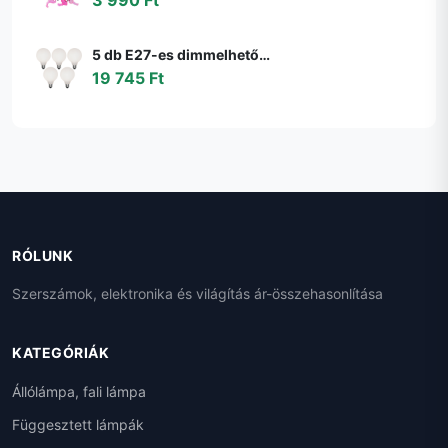
5 db E27-es dimmelhető LED izzó G95 matt 4W 430lm 2200-4000K szett
19 745 Ft
RÓLUNK
Szerszámok, elektronika és világítás ár-összehasonlítása
KATEGÓRIÁK
Állólámpa, fali lámpa
Függesztett lámpák