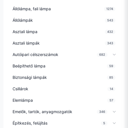
Állólámpa, fali lámpa
1274
Állólámpák
543
Asztali lámpa
432
Asztali lámpák
343
Autóipari célszerszámok
682
Beépíthető lámpa
59
Biztonsági lámpák
85
Csillárok
14
Elemlámpa
57
Emelők, tartók, anyagmozgatók
346
Építkezés, felújítás
5