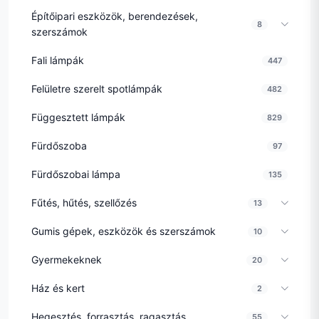
Építőipari eszközök, berendezések,
8
szerszámok
Fali lámpák
447
Felületre szerelt spotlámpák
482
Függesztett lámpák
829
Fürdőszoba
97
Fürdőszobai lámpa
135
Fűtés, hűtés, szellőzés
13
Gumis gépek, eszközök és szerszámok
10
Gyermekeknek
20
Ház és kert
2
Hegesztés, forrasztás, ragasztás
55