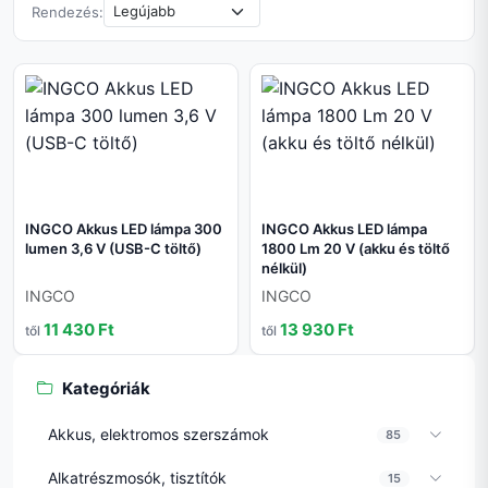
Rendezés:
INGCO Akkus LED lámpa 300
INGCO Akkus LED lámpa
lumen 3,6 V (USB-C töltő)
1800 Lm 20 V (akku és töltő
nélkül)
INGCO
INGCO
11 430 Ft
13 930 Ft
től
től
Kategóriák
Akkus, elektromos szerszámok
85
Alkatrészmosók, tisztítók
15