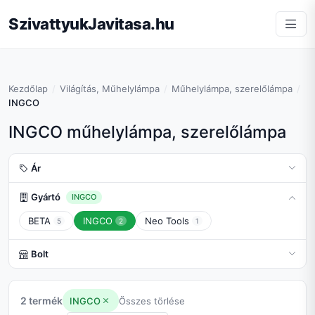
SzivattyukJavitasa.hu
Kezdőlap
Világítás, Műhelylámpa
Műhelylámpa, szerelőlámpa
INGCO
INGCO műhelylámpa, szerelőlámpa
Ár
Gyártó
INGCO
BETA
INGCO
Neo Tools
5
2
1
Bolt
2 termék
INGCO
Összes törlése