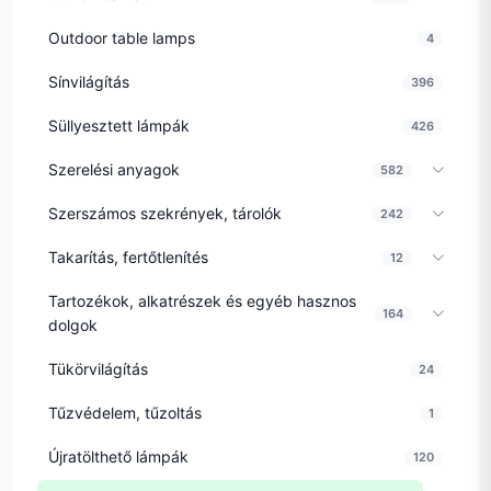
Outdoor table lamps
4
Sínvilágítás
396
Süllyesztett lámpák
426
Szerelési anyagok
582
Szerszámos szekrények, tárolók
242
Takarítás, fertőtlenítés
12
Tartozékok, alkatrészek és egyéb hasznos
164
dolgok
Tükörvilágítás
24
Tűzvédelem, tűzoltás
1
Újratölthető lámpák
120