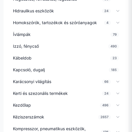
Hidraulikus eszközök
24
Homokszórók, tartozékok és szóróanyagok
4
Ívlámpák
79
Izzó, fénycső
490
Kábeldob
23
Kapcsoló, dugalj
185
Karácsonyi világítás
66
Kerti és szezonális termékek
24
Kezdőlap
496
Kéziszerszámok
2657
Kompresszor, pneumatikus eszközök,
176